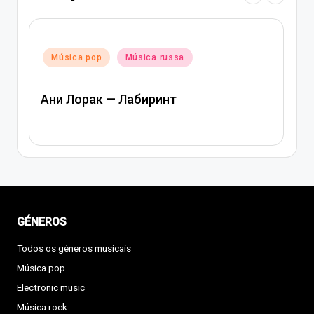
Posted
Música pop
Música russa
in
Ани Лорак — Лабиринт
GÉNEROS
Todos os géneros musicais
Música pop
Electronic music
Música rock