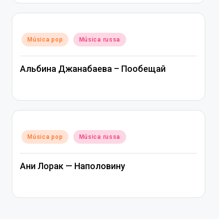
Posted
Música pop
Música russa
in
Альбина Джанабаева – Пообещай
Posted
Música pop
Música russa
in
Ани Лорак — Наполовину