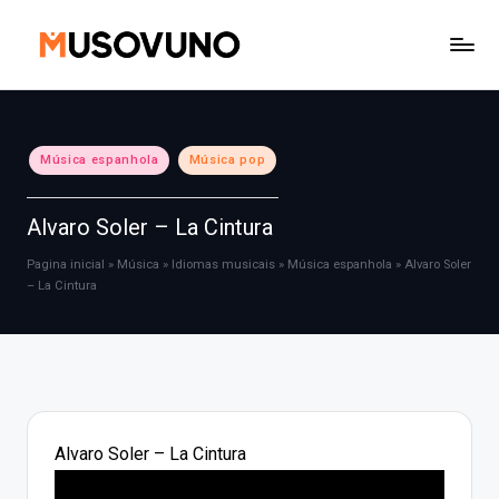
Skip
to
content
Posted
Música espanhola
Música pop
in
Alvaro Soler – La Cintura
Pagina inicial
»
Música
»
Idiomas musicais
»
Música espanhola
»
Alvaro Soler
– La Cintura
Alvaro Soler – La Cintura