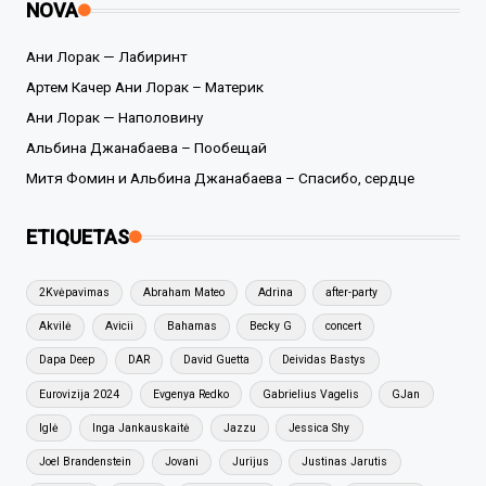
NOVA
Ани Лорак — Лабиринт
Артем Качер Ани Лорак – Материк
Ани Лорак — Наполовину
Альбина Джанабаева – Пообещай
Митя Фомин и Альбина Джанабаева – Спасибо, сердце
ETIQUETAS
2Kvėpavimas
Abraham Mateo
Adrina
after-party
Akvilė
Avicii
Bahamas
Becky G
concert
Dapa Deep
DAR
David Guetta
Deividas Bastys
Eurovizija 2024
Evgenya Redko
Gabrielius Vagelis
GJan
Iglė
Inga Jankauskaitė
Jazzu
Jessica Shy
Joel Brandenstein
Jovani
Jurijus
Justinas Jarutis