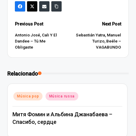
Post
Previous Post
Next Post
navigation
Antonio José, Cali Y El
Sebastián Yatra, Manuel
Dandee – Tú Me
Turizo, Beéle –
Obligaste
VAGABUNDO
Relacionado
Posted
Música pop
Música russa
in
Митя Фомин и Альбина Джанабаева –
Спасибо, сердце