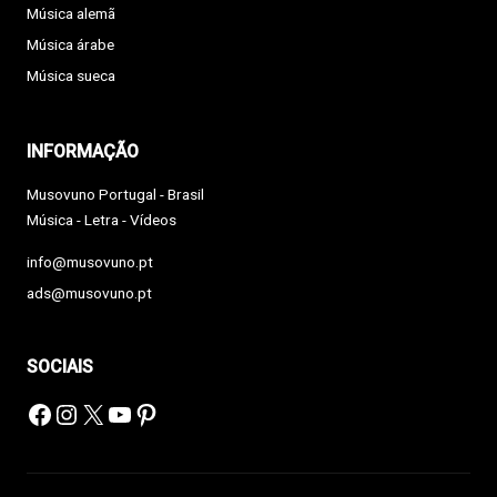
Música alemã
Música árabe
Música sueca
INFORMAÇÃO
Musovuno Portugal - Brasil
Música - Letra - Vídeos
info@musovuno.pt
ads@musovuno.pt
SOCIAIS
Facebook
Instagram
X
YouTube
Pinterest