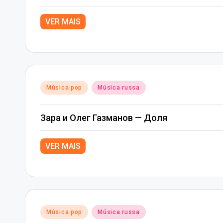
VER MAIS
Posted
Música pop
Música russa
in
Зара и Олег Газманов — Доля
VER MAIS
Posted
Música pop
Música russa