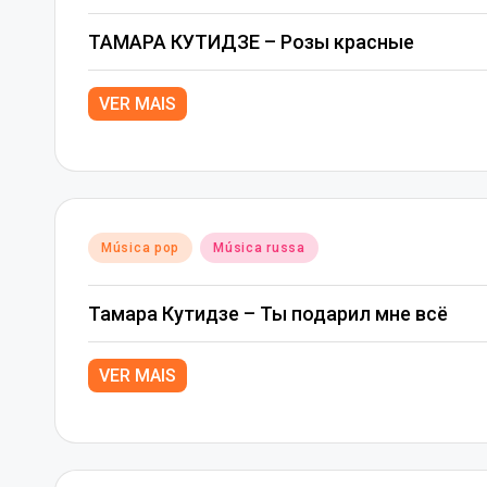
in
ТАМАРА КУТИДЗЕ – Розы красные
VER MAIS
Posted
Música pop
Música russa
in
Тамара Кутидзе – Ты подарил мне всё
VER MAIS