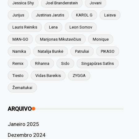
Jessica Shy
Joel Brandenstein
Jovani
Jurijus
Justinas Jarutis
KAROL G
Laisva
Lauris Reiniks
Lena
Leon Somov
MAN-GO
Marijonas Mikutavičius
Monique
Namika
Natalija Bunkė
Patruliai
PIKASO
Remix
Rihanna
Sido
Singapūras Satīns
Tiesto
Vidas Bareikis
ZYGGA
Žemaitukai
ARQUIVO
Janeiro 2025
Dezembro 2024