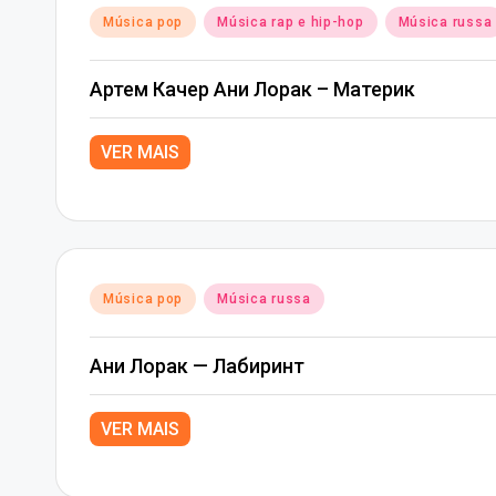
Posted
Música pop
Música rap e hip-hop
Música russa
in
Артем Качер Ани Лорак – Материк
VER MAIS
Posted
Música pop
Música russa
in
Ани Лорак — Лабиринт
VER MAIS