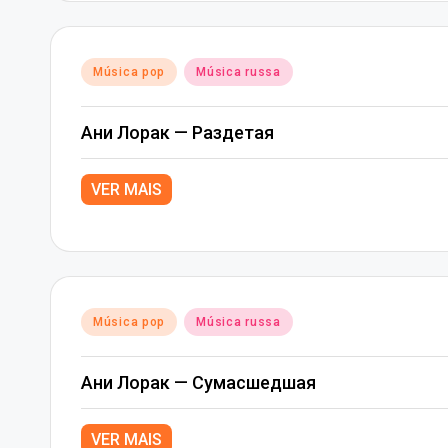
Posted
Música pop
Música russa
in
Ани Лорак — Раздетая
VER MAIS
Posted
Música pop
Música russa
in
Ани Лорак — Сумасшедшая
VER MAIS