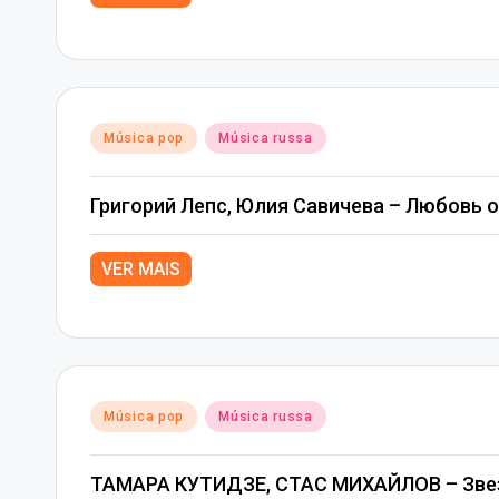
Posted
Música pop
Música russa
in
Григорий Лепс, Юлия Савичева – Любовь
VER MAIS
Posted
Música pop
Música russa
in
ТАМАРА КУТИДЗЕ, СТАС МИХАЙЛОВ – Звез