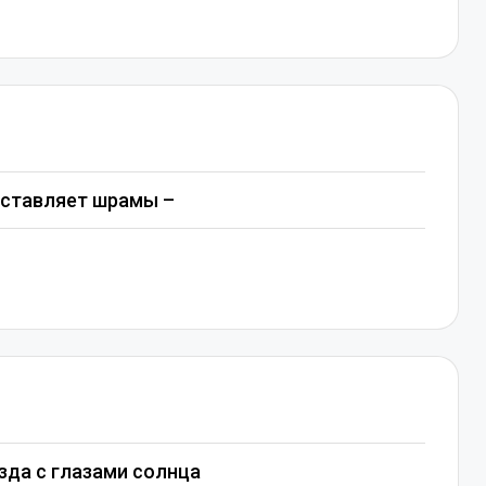
 оставляет шрамы –
да с глазами солнца