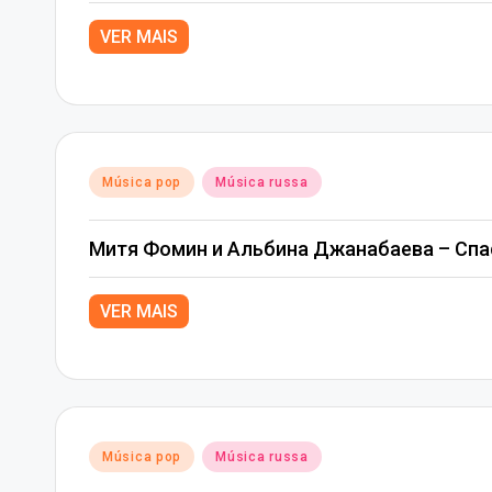
VER MAIS
Posted
Música pop
Música russa
in
Митя Фомин и Альбина Джанабаева – Спа
VER MAIS
Posted
Música pop
Música russa
in