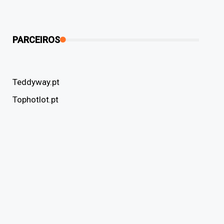
PARCEIROS
Teddyway.pt
Tophotlot.pt