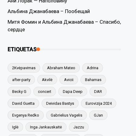
Ани Лорак — Наполовину
Альбина Джанабаева – Пообещай
Митя Фомин и Альбина Джанабаева – Спасибо,
сердце
ETIQUETAS
2Kvėpavimas
Abraham Mateo
Adrina
after-party
Akvilė
Avicii
Bahamas
Becky G
concert
Dapa Deep
DAR
David Guetta
Deividas Bastys
Eurovizija 2024
Evgenya Redko
Gabrielius Vagelis
GJan
Iglė
Inga Jankauskaitė
Jazzu