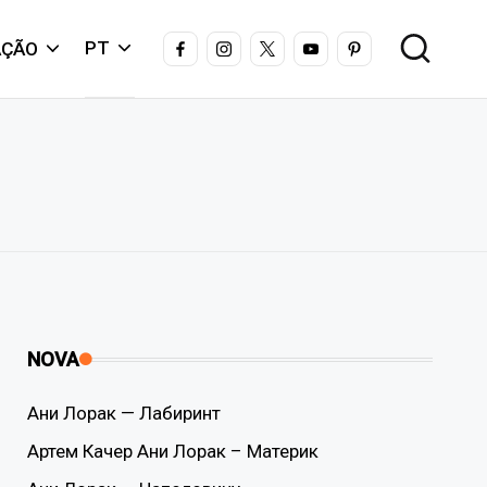
FACEBOOK
INSTAGRAM
X
YOUTUBE
PINTEREST
PT
AÇÃO
NOVA
Ани Лорак — Лабиринт
Артем Качер Ани Лорак – Материк