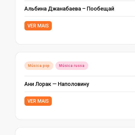
Альбина Джанабаева – Пообещай
VER MAIS
Posted
Música pop
Música russa
in
Ани Лорак — Наполовину
VER MAIS