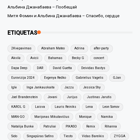
Альбина Джанабаева – Пообещай
Митя Фомин и Альбина Джанабаева – Спасибо, сердце
ETIQUETAS
2Kvėpavimas
Abraham Mateo
Adrina
after-party
Akvilė
Avicii
Bahamas
Becky G
concert
Dapa Deep
DAR
David Guetta
Deividas Bastys
Eurovizija 2024
Evgenya Redko
Gabrielius Vagelis
GJan
Iglė
Inga Jankauskaitė
Jazzu
Jessica Shy
Joel Brandenstein
Jovani
Jurijus
Justinas Jarutis
KAROL G
Laisva
Lauris Reiniks
Lena
Leon Somov
MAN-GO
Marijonas Mikutavičius
Monique
Namika
Natalija Bunkė
Patruliai
PIKASO
Remix
Rihanna
Sido
Singapūras Satīns
Tiesto
Vidas Bareikis
ZYGGA