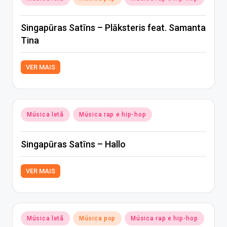
in
Singapūras Satīns – Plāksteris feat. Samanta
Tina
VER MAIS
Posted
Música letã
Música rap e hip-hop
in
Singapūras Satīns – Hallo
VER MAIS
Posted
Música letã
Música pop
Música rap e hip-hop