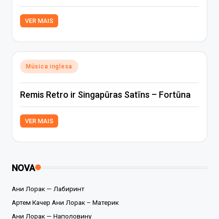
VER MAIS
Posted
Música inglesa
in
Remis Retro ir Singapūras Satīns – Fortūna
VER MAIS
NOVA
Ани Лорак — Лабиринт
Артем Качер Ани Лорак – Материк
Ани Лорак — Наполовину