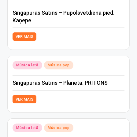
in
Singapūras Satīns – Pūpolsvētdiena pied.
Kaņepe
VER MAIS
Posted
Música letã
Música pop
in
Singapūras Satīns – Planēta: PRITONS
VER MAIS
Posted
Música letã
Música pop
in