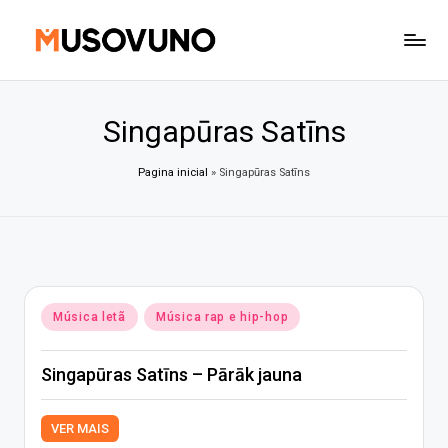
Skip
to
content
Singapūras Satīns
Pagina inicial
»
Singapūras Satīns
Posted
Música letã
Música rap e hip-hop
in
Singapūras Satīns – Pārāk jauna
VER MAIS