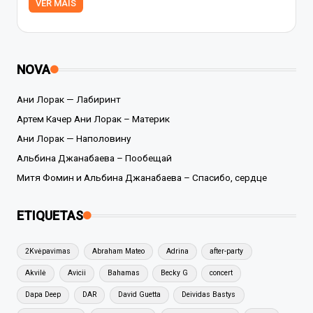
VER MAIS
NOVA
Ани Лорак — Лабиринт
Артем Качер Ани Лорак – Материк
Ани Лорак — Наполовину
Альбина Джанабаева – Пообещай
Митя Фомин и Альбина Джанабаева – Спасибо, сердце
ETIQUETAS
2Kvėpavimas
Abraham Mateo
Adrina
after-party
Akvilė
Avicii
Bahamas
Becky G
concert
Dapa Deep
DAR
David Guetta
Deividas Bastys