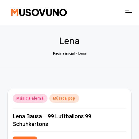
Skip
to
content
Lena
Pagina inicial
»
Lena
Posted
Música alemã
Música pop
in
Lena Bausa – 99 Luftballons 99
Schuhkartons