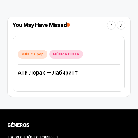
You May Have Missed
Posted
Música pop
Música russa
in
Ани Лорак — Лабиринт
GÉNEROS
Todos os géneros musicais