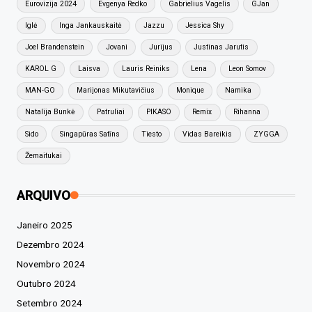
Eurovizija 2024
Evgenya Redko
Gabrielius Vagelis
GJan
Iglė
Inga Jankauskaitė
Jazzu
Jessica Shy
Joel Brandenstein
Jovani
Jurijus
Justinas Jarutis
KAROL G
Laisva
Lauris Reiniks
Lena
Leon Somov
MAN-GO
Marijonas Mikutavičius
Monique
Namika
Natalija Bunkė
Patruliai
PIKASO
Remix
Rihanna
Sido
Singapūras Satīns
Tiesto
Vidas Bareikis
ZYGGA
Žemaitukai
ARQUIVO
Janeiro 2025
Dezembro 2024
Novembro 2024
Outubro 2024
Setembro 2024