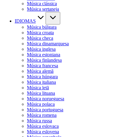
Música clássica
Música sertaneja
IDIOMAS
Música búlgara
Música croata
Música checa
Música dinamarquesa
Música inglesa
Música estoniana
Música finlandesa
Música francesa
Música alemã
Música húngara
Música italiana
Música letã
Música lituana
Música norueguesa
Música polaca
Música portuguesa
Música romena
Música russa
Música eslovaca
Música eslovena