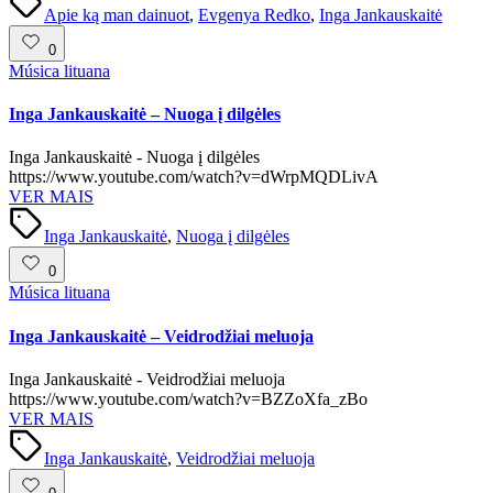
Apie ką man dainuot
,
Evgenya Redko
,
Inga Jankauskaitė
0
Posted
Música lituana
in
Inga Jankauskaitė – Nuoga į dilgėles
Inga Jankauskaitė - Nuoga į dilgėles
https://www.youtube.com/watch?v=dWrpMQDLivA
VER MAIS
Tags:
Inga Jankauskaitė
,
Nuoga į dilgėles
0
Posted
Música lituana
in
Inga Jankauskaitė – Veidrodžiai meluoja
Inga Jankauskaitė - Veidrodžiai meluoja
https://www.youtube.com/watch?v=BZZoXfa_zBo
VER MAIS
Tags:
Inga Jankauskaitė
,
Veidrodžiai meluoja