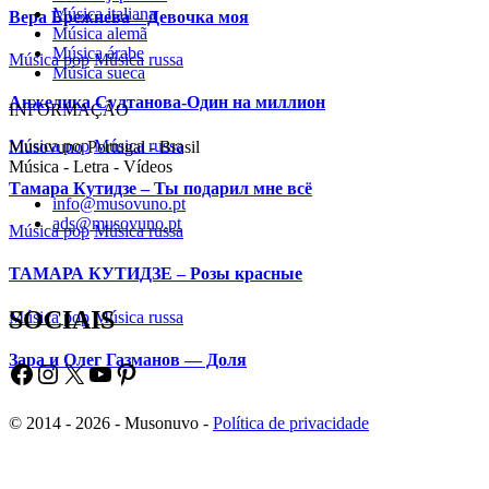
Música italiana
Música alemã
Música árabe
Música sueca
INFORMAÇÃO
Musovuno Portugal - Brasil
Música - Letra - Vídeos
info@musovuno.pt
ads@musovuno.pt
SOCIAIS
Facebook
Instagram
X
YouTube
Pinterest
© 2014 - 2026 - Musonuvo -
Política de privacidade