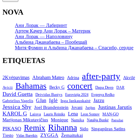
NOVA
Ани Лорак — Лабиринт
Артем Качер Ани Лорак – Материк
Ани Лорак — Наполовину
Альбина Джанабаева – Пообещай
Митя Фомин и Альбина Джанабаева – Спасибо, сердце
ETIQUETAS
after-party
2Kvėpavimas
Abraham Mateo
Adrina
Akvilė
Bahamas
concert
Becky G
Avicii
Dapa Deep
DAR
David Guetta
Deividas Bastys
Eurovizija 2024
Evgenya Redko
Iglė
GJan
Jazzu
Gabrielius Vagelis
Inga Jankauskaitė
Jessica Shy
Justinas Jarutis
Joel Brandenstein
Jovani
Jurijus
KAROL G
Lena
Laisva
MAN-GO
Lauris Reiniks
Leon Somov
Marijonas Mikutavičius
Monique
Namika
Natalija Bunkė
Patruliai
Rihanna
Remix
PIKASO
Sido
Singapūras Satīns
ZYGGA
Žemaitukai
Tiesto
Vidas Bareikis