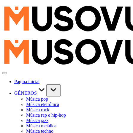
Skip
to
content
Pagina inicial
GÉNEROS
Música pop
Música eletrónica
Música rock
Música rap e hip-hop
Música jazz
Música metálica
Música techno