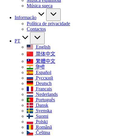
Música espanhola
Música sueca
Informação
Política de privacidade
Contactos
PT
English
简体中文
繁體中文
हिन्दी
Español
Русский
Deutsch
Français
Nederlands
Português
Dansk
Svenska
Suomi
Polski
Română
Čeština