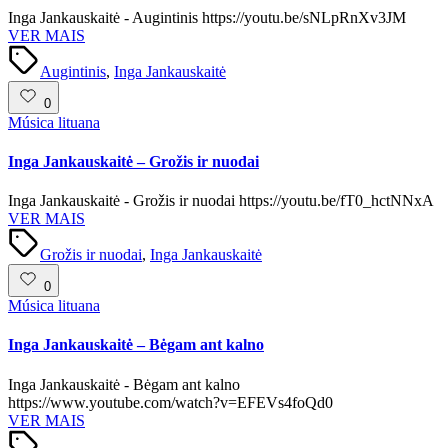
Inga Jankauskaitė - Augintinis https://youtu.be/sNLpRnXv3JM
VER MAIS
Tags:
Augintinis
,
Inga Jankauskaitė
0
Posted
Música lituana
in
Inga Jankauskaitė – Grožis ir nuodai
Inga Jankauskaitė - Grožis ir nuodai https://youtu.be/fT0_hctNNxA
VER MAIS
Tags:
Grožis ir nuodai
,
Inga Jankauskaitė
0
Posted
Música lituana
in
Inga Jankauskaitė – Bėgam ant kalno
Inga Jankauskaitė - Bėgam ant kalno
https://www.youtube.com/watch?v=EFEVs4foQd0
VER MAIS
Tags: