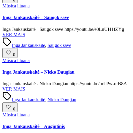
0
Posted
Música lituana
in
Inga Jankauskaitė – Saugok save
Inga Jankauskaitė - Saugok save https://youtu.be/e0LnUH1fZYg
VER MAIS
Tags:
Inga Jankauskaitė
,
Saugok save
0
Posted
Música lituana
in
Inga Jankauskaitė – Nieko Daugiau
Inga Jankauskaitė - Nieko Daugiau https://youtu.be/brLPw-orB8A
VER MAIS
Tags:
Inga Jankauskaitė
,
Nieko Daugiau
0
Posted
Música lituana
in
Inga Jankauskaitė – Augintinis