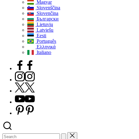
Magyar
Slovenščina
Slovenčina
Български
Lietuvių
Latviešu
Eesti
Português
Ελληνικά
Italiano
Facebook
Instagram
X
Youtube
Pinterest