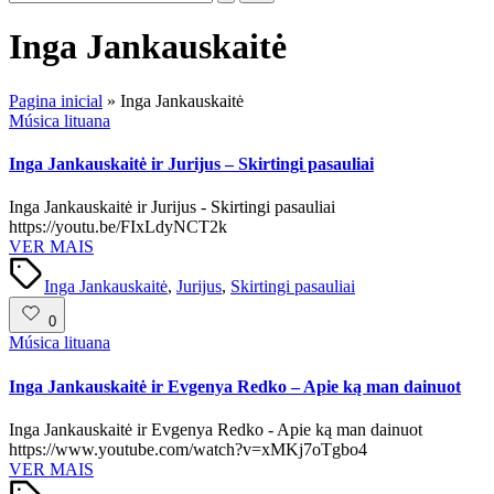
Inga Jankauskaitė
Pagina inicial
»
Inga Jankauskaitė
Posted
Música lituana
in
Inga Jankauskaitė ir Jurijus – Skirtingi pasauliai
Inga Jankauskaitė ir Jurijus - Skirtingi pasauliai
https://youtu.be/FIxLdyNCT2k
VER MAIS
Tags:
Inga Jankauskaitė
,
Jurijus
,
Skirtingi pasauliai
0
Posted
Música lituana
in
Inga Jankauskaitė ir Evgenya Redko – Apie ką man dainuot
Inga Jankauskaitė ir Evgenya Redko - Apie ką man dainuot
https://www.youtube.com/watch?v=xMKj7oTgbo4
VER MAIS
Tags: