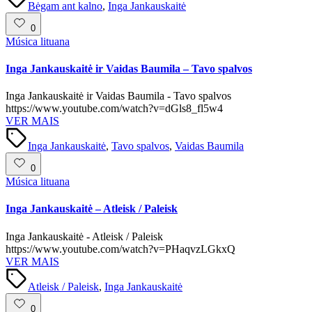
Bėgam ant kalno
,
Inga Jankauskaitė
0
Posted
Música lituana
in
Inga Jankauskaitė ir Vaidas Baumila – Tavo spalvos
Inga Jankauskaitė ir Vaidas Baumila - Tavo spalvos
https://www.youtube.com/watch?v=dGls8_fl5w4
VER MAIS
Tags:
Inga Jankauskaitė
,
Tavo spalvos
,
Vaidas Baumila
0
Posted
Música lituana
in
Inga Jankauskaitė – Atleisk / Paleisk
Inga Jankauskaitė - Atleisk / Paleisk
https://www.youtube.com/watch?v=PHaqvzLGkxQ
VER MAIS
Tags:
Atleisk / Paleisk
,
Inga Jankauskaitė
0