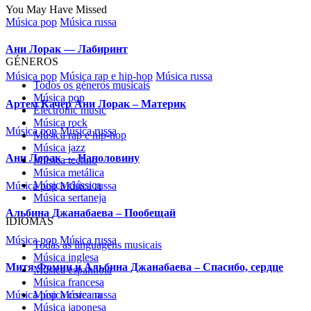
You May Have Missed
GÉNEROS
Todos os géneros musicais
Música pop
Electronic music
Música rock
Música rap e hip-hop
Música jazz
Música techno
Música metálica
Música clássica
Música sertaneja
IDIOMAS
Todas as linguagens musicais
Música inglesa
Música espanhola
Música francesa
Música coreana
Música japonesa