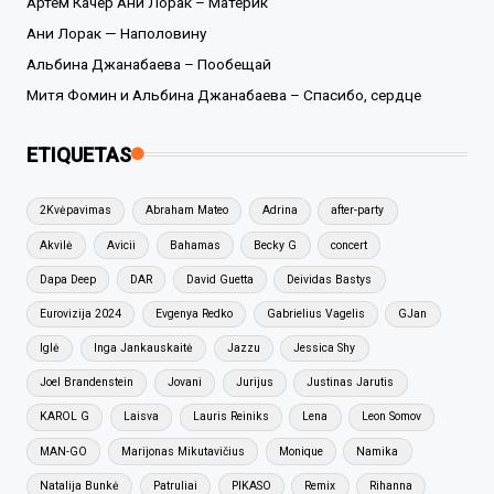
Артем Качер Ани Лорак – Материк
Ани Лорак — Наполовину
Альбина Джанабаева – Пообещай
Митя Фомин и Альбина Джанабаева – Спасибо, сердце
ETIQUETAS
2Kvėpavimas
Abraham Mateo
Adrina
after-party
Akvilė
Avicii
Bahamas
Becky G
concert
Dapa Deep
DAR
David Guetta
Deividas Bastys
Eurovizija 2024
Evgenya Redko
Gabrielius Vagelis
GJan
Iglė
Inga Jankauskaitė
Jazzu
Jessica Shy
Joel Brandenstein
Jovani
Jurijus
Justinas Jarutis
KAROL G
Laisva
Lauris Reiniks
Lena
Leon Somov
MAN-GO
Marijonas Mikutavičius
Monique
Namika
Natalija Bunkė
Patruliai
PIKASO
Remix
Rihanna