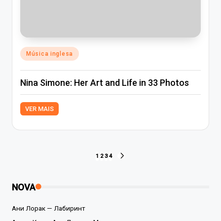
Posted
Música inglesa
in
Nina Simone: Her Art and Life in 33 Photos
VER MAIS
Paginação
1
2
3
4
NEXT
PAGE
dos
NOVA
conteúdos
Ани Лорак — Лабиринт