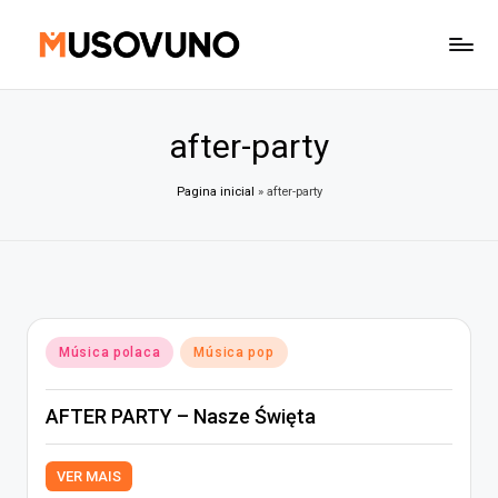
Skip
to
content
after-party
Pagina inicial
»
after-party
Posted
Música polaca
Música pop
in
AFTER PARTY – Nasze Święta
VER MAIS