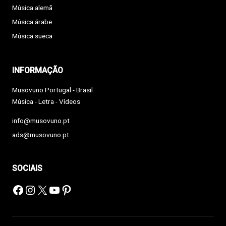
Música alemã
Música árabe
Música sueca
INFORMAÇÃO
Musovuno Portugal - Brasil
Música - Letra - Vídeos
info@musovuno.pt
ads@musovuno.pt
SOCIAIS
Facebook
Instagram
X
YouTube
Pinterest