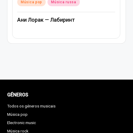
in
Música russa
Артем Качер Ани Лорак – Материк
GÉNEROS
Todos os géneros musicais
Música pop
Electronic music
Música rock