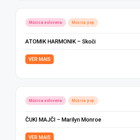
Posted
Música eslovena
Música pop
in
ATOMIK HARMONIK – Skoči
VER MAIS
Posted
Música eslovena
Música pop
in
ČUKI MAJČI – Marilyn Monroe
VER MAIS