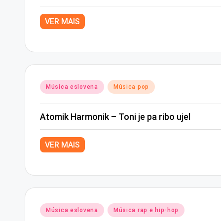
VER MAIS
Posted
Música eslovena
Música pop
in
Atomik Harmonik – Toni je pa ribo ujel
VER MAIS
Posted
Música eslovena
Música rap e hip-hop