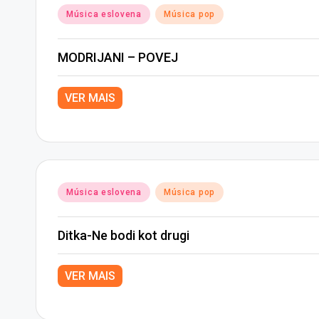
Posted
Música eslovena
Música pop
in
MODRIJANI – POVEJ
VER MAIS
Posted
Música eslovena
Música pop
in
Ditka-Ne bodi kot drugi
VER MAIS