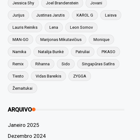
Jessica Shy
Joel Brandenstein
Jovani
Jurijus
Justinas Jarutis
KAROL G
Laisva
Lauris Reiniks
Lena
Leon Somov
MAN-GO
Marijonas Mikutavičius
Monique
Namika
Natalija Bunkė
Patruliai
PIKASO
Remix
Rihanna
Sido
Singapūras Satīns
Tiesto
Vidas Bareikis
ZYGGA
Žemaitukai
ARQUIVO
Janeiro 2025
Dezembro 2024