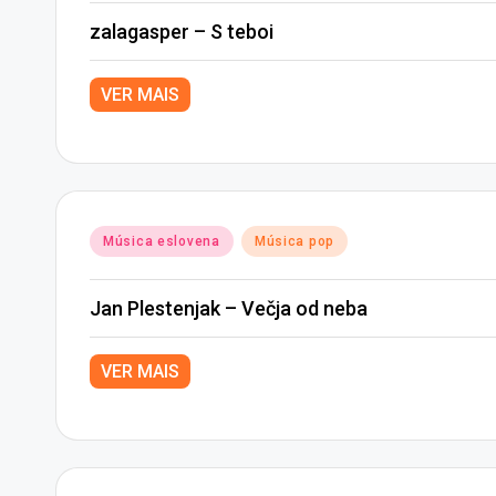
zalagasper – S teboi
VER MAIS
Posted
Música eslovena
Música pop
in
Jan Plestenjak – Večja od neba
VER MAIS