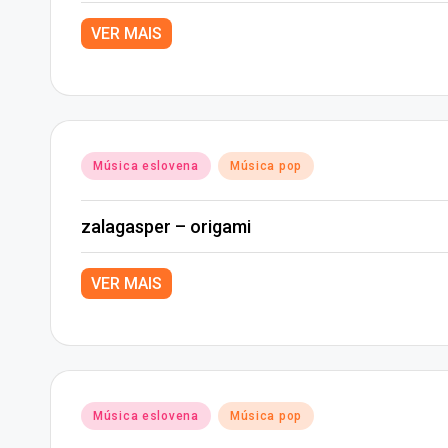
VER MAIS
Posted
Música eslovena
Música pop
in
zalagasper – origami
VER MAIS
Posted
Música eslovena
Música pop
in