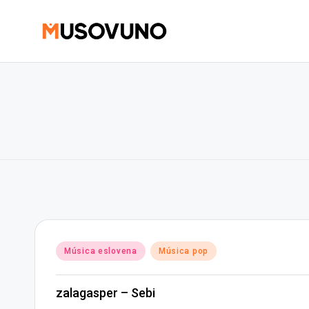
Skip
to
content
Posted
Música eslovena
Música pop
in
zalagasper – Sebi