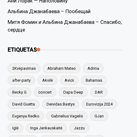
Ани Лорак — Наполовину
Альбина Джанабаева – Пообещай
Митя Фомин и Альбина Джанабаева – Спасибо,
сердце
ETIQUETAS
2Kvėpavimas
Abraham Mateo
Adrina
after-party
Akvilė
Avicii
Bahamas
Becky G
concert
Dapa Deep
DAR
David Guetta
Deividas Bastys
Eurovizija 2024
Evgenya Redko
Gabrielius Vagelis
GJan
Iglė
Inga Jankauskaitė
Jazzu