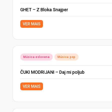
in
GHET – Z Bloka Snajper
VER MAIS
Posted
Música eslovena
Música pop
in
ČUKI MODRIJANI – Daj mi poljub
VER MAIS