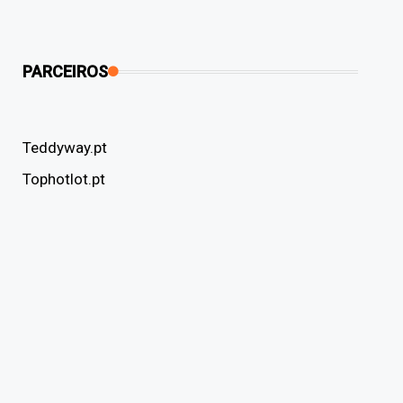
PARCEIROS
Teddyway.pt
Tophotlot.pt