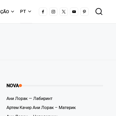
FACEBOOK
INSTAGRAM
X
YOUTUBE
PINTEREST
PT
AÇÃO
NOVA
Ани Лорак — Лабиринт
Артем Качер Ани Лорак – Материк