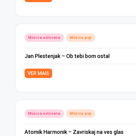
Posted
Música eslovena
Música pop
in
Jan Plestenjak – Ob tebi bom ostal
VER MAIS
Posted
Música eslovena
Música pop
in
Atomik Harmonik – Zavriskaj na ves glas