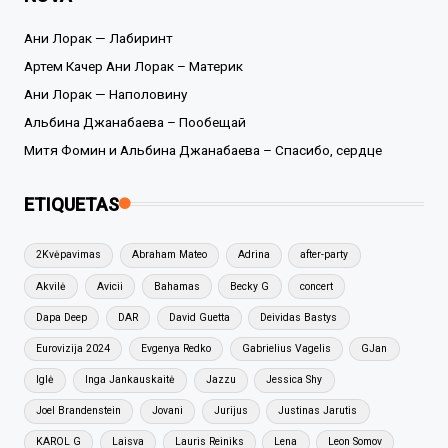
Ани Лорак — Лабиринт
Артем Качер Ани Лорак – Материк
Ани Лорак — Наполовину
Альбина Джанабаева – Пообещай
Митя Фомин и Альбина Джанабаева – Спасибо, сердце
ETIQUETAS
2Kvėpavimas
Abraham Mateo
Adrina
after-party
Akvilė
Avicii
Bahamas
Becky G
concert
Dapa Deep
DAR
David Guetta
Deividas Bastys
Eurovizija 2024
Evgenya Redko
Gabrielius Vagelis
GJan
Iglė
Inga Jankauskaitė
Jazzu
Jessica Shy
Joel Brandenstein
Jovani
Jurijus
Justinas Jarutis
KAROL G
Laisva
Lauris Reiniks
Lena
Leon Somov