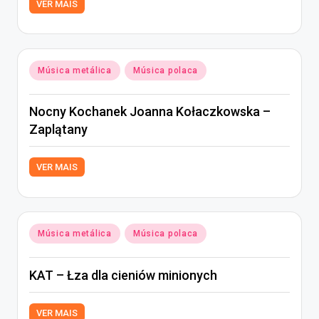
VER MAIS
Posted
Música metálica
Música polaca
in
Nocny Kochanek Joanna Kołaczkowska –
Zaplątany
VER MAIS
Posted
Música metálica
Música polaca
in
KAT – Łza dla cieniów minionych
VER MAIS