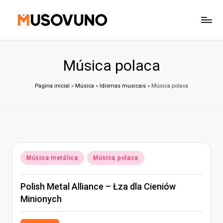
Skip
to
content
Música polaca
Pagina inicial
»
Música
»
Idiomas musicais
»
Música polaca
Posted
Música metálica
Música polaca
in
Polish Metal Alliance – Łza dla Cieniów
Minionych