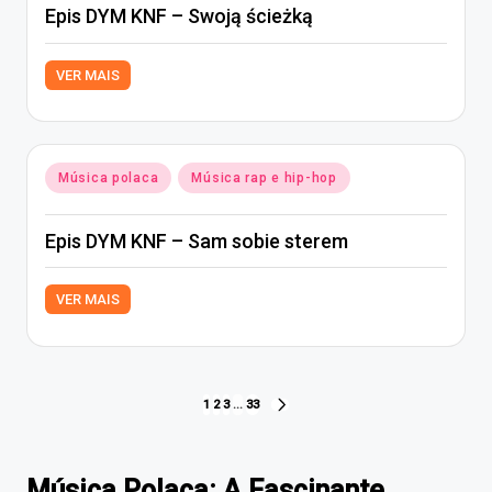
Epis DYM KNF – Swoją ścieżką
VER MAIS
Posted
Música polaca
Música rap e hip-hop
in
Epis DYM KNF – Sam sobie sterem
VER MAIS
Paginação
1
2
3
…
33
NEXT
PAGE
dos
conteúdos
Música Polaca: A Fascinante