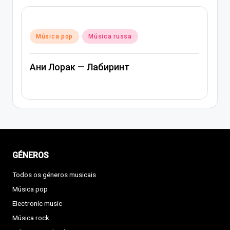
Posted
Música pop
Música rap e hip-hop
in
Música russa
Артем Качер Ани Лорак – Материк
GÉNEROS
Todos os géneros musicais
Música pop
Electronic music
Música rock