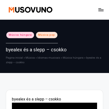
Skip
to
content
Posted
Música húngara
Música pop
in
byealex és a slepp – csokko
Pagina inicial
»
Música
»
Idiomas musicais
»
Música húngara
»
byealex és a
slepp – csokko
byealex és a slepp – csokko