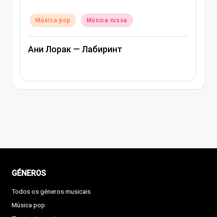
Posted
Música pop
Música russa
in
Ани Лорак — Лабиринт
GÉNEROS
Todos os géneros musicais
Música pop