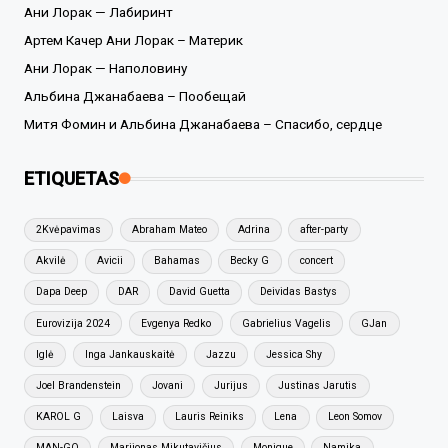
Ани Лорак — Лабиринт
Артем Качер Ани Лорак – Материк
Ани Лорак — Наполовину
Альбина Джанабаева – Пообещай
Митя Фомин и Альбина Джанабаева – Спасибо, сердце
ETIQUETAS
2Kvėpavimas
Abraham Mateo
Adrina
after-party
Akvilė
Avicii
Bahamas
Becky G
concert
Dapa Deep
DAR
David Guetta
Deividas Bastys
Eurovizija 2024
Evgenya Redko
Gabrielius Vagelis
GJan
Iglė
Inga Jankauskaitė
Jazzu
Jessica Shy
Joel Brandenstein
Jovani
Jurijus
Justinas Jarutis
KAROL G
Laisva
Lauris Reiniks
Lena
Leon Somov
MAN-GO
Marijonas Mikutavičius
Monique
Namika