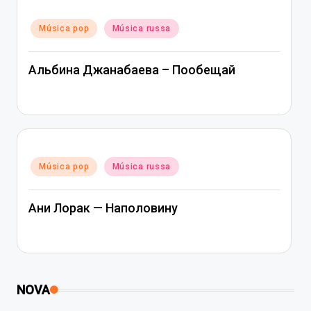
Posted
Música pop
Música russa
in
Альбина Джанабаева – Пообещай
Posted
Música pop
Música russa
in
Ани Лорак — Наполовину
NOVA