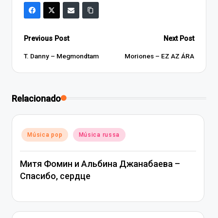
Post
Previous Post
Next Post
navigation
T. Danny – Megmondtam
Moriones – EZ AZ ÁRA
Relacionado
Posted
Música pop
Música russa
in
Митя Фомин и Альбина Джанабаева –
Спасибо, сердце