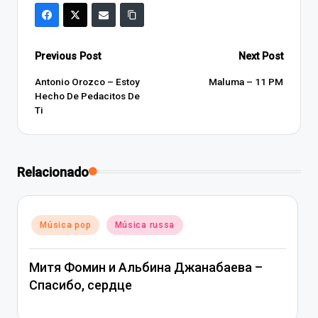
Post
Previous Post
Next Post
navigation
Antonio Orozco – Estoy
Maluma – 11 PM
Hecho De Pedacitos De
Ti
Relacionado
Posted
Música pop
Música russa
in
Митя Фомин и Альбина Джанабаева –
Спасибо, сердце