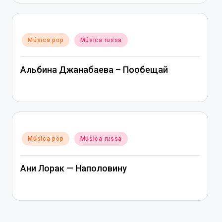
Posted
Música pop
Música russa
in
Альбина Джанабаева – Пообещай
Posted
Música pop
Música russa
in
Ани Лорак — Наполовину