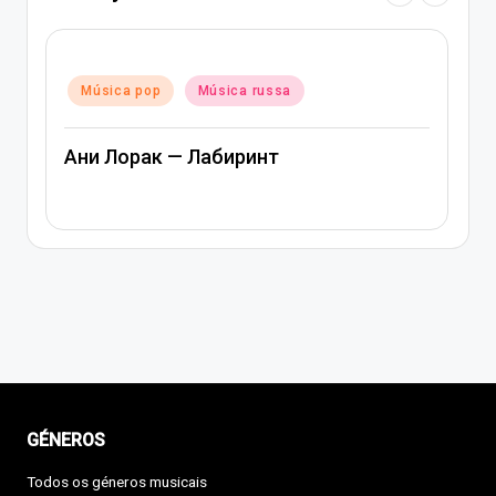
Posted
Música pop
Música russa
in
Ани Лорак — Лабиринт
GÉNEROS
Todos os géneros musicais