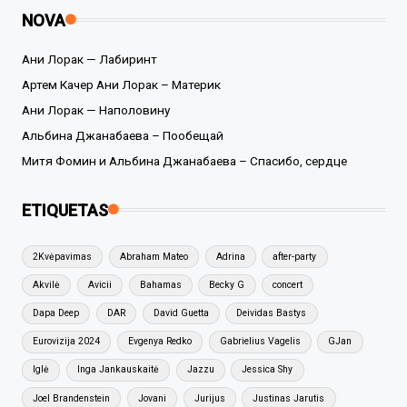
NOVA
Ани Лорак — Лабиринт
Артем Качер Ани Лорак – Материк
Ани Лорак — Наполовину
Альбина Джанабаева – Пообещай
Митя Фомин и Альбина Джанабаева – Спасибо, сердце
ETIQUETAS
2Kvėpavimas
Abraham Mateo
Adrina
after-party
Akvilė
Avicii
Bahamas
Becky G
concert
Dapa Deep
DAR
David Guetta
Deividas Bastys
Eurovizija 2024
Evgenya Redko
Gabrielius Vagelis
GJan
Iglė
Inga Jankauskaitė
Jazzu
Jessica Shy
Joel Brandenstein
Jovani
Jurijus
Justinas Jarutis