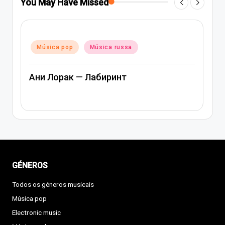
You May Have Missed
Po
Posted
in
Música pop
Música russa
in
Ани Лорак — Лабиринт
А
GÉNEROS
Todos os géneros musicais
Música pop
Electronic music