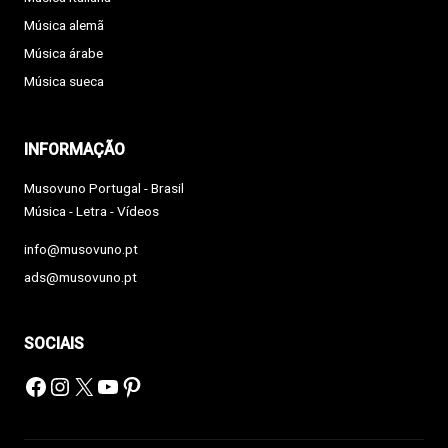
Música alemã
Música árabe
Música sueca
INFORMAÇÃO
Musovuno Portugal - Brasil
Música - Letra - Vídeos
info@musovuno.pt
ads@musovuno.pt
SOCIAIS
Facebook
Instagram
X
YouTube
Pinterest