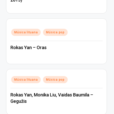
Posted
Música lituana
Música pop
in
Rokas Yan – Oras
Posted
Música lituana
Música pop
in
Rokas Yan, Monika Liu, Vaidas Baumila –
Gegužis