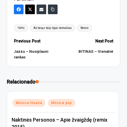
Tags:
16Hz
Aš tavęs taip ilgai nemačiau
Remix
Post
Previous Post
Next Post
navigation
Jazzu – Nusiplauni
BITINAS – Vienatvė
rankas
Relacionado
Posted
Música lituana
Música pop
in
Naktinės Personos – Apie žvaigždę (remix
2015)