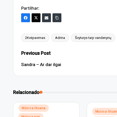
Partilhar:
2Kvėpavimas
Adrina
Švyturys tarp vandenynų
Tags:
Post
Previous Post
navigation
Sandra – Ar dar ilgai
Relacionado
Posted
Música lituana
Posted
Música litua
in
in
Música pop