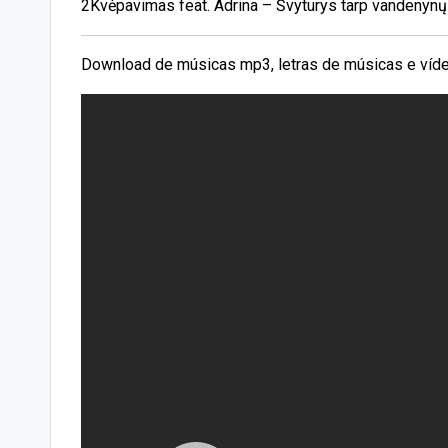
2Kvėpavimas feat. Adrina – Švyturys tarp vandenynų
Download de músicas mp3, letras de músicas e víde