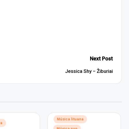
Next Post
Jessica Shy – Žiburiai
Posted
Música lituana
na
in
Música pop