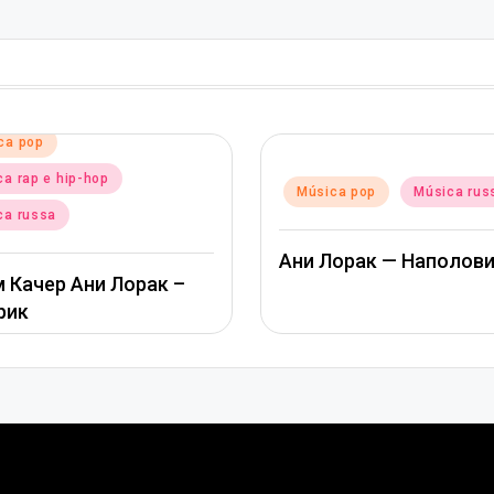
Posted
Música pop
Posted
Música pop
Música russa
in
in
Альбина Д
Ани Лорак — Наполовину
Пообещай