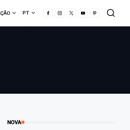
FACEBOOK
INSTAGRAM
X
YOUTUBE
PINTEREST
PT
AÇÃO
NOVA