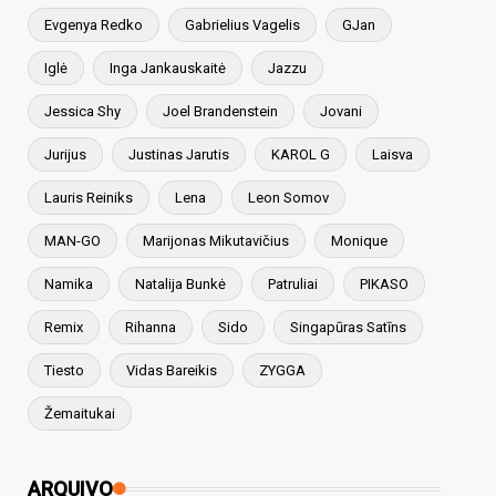
Evgenya Redko
Gabrielius Vagelis
GJan
Iglė
Inga Jankauskaitė
Jazzu
Jessica Shy
Joel Brandenstein
Jovani
Jurijus
Justinas Jarutis
KAROL G
Laisva
Lauris Reiniks
Lena
Leon Somov
MAN-GO
Marijonas Mikutavičius
Monique
Namika
Natalija Bunkė
Patruliai
PIKASO
Remix
Rihanna
Sido
Singapūras Satīns
Tiesto
Vidas Bareikis
ZYGGA
Žemaitukai
ARQUIVO