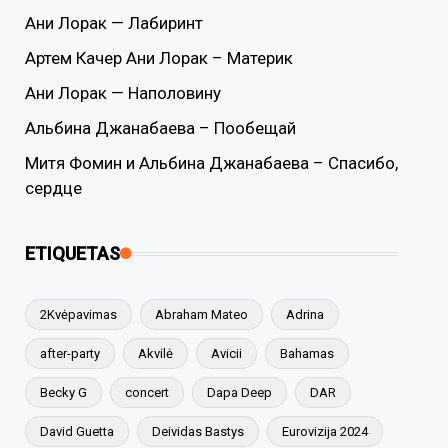
Ани Лорак — Лабиринт
Артем Качер Ани Лорак – Материк
Ани Лорак — Наполовину
Альбина Джанабаева – Пообещай
Митя Фомин и Альбина Джанабаева – Спасибо,
сердце
ETIQUETAS
2Kvėpavimas
Abraham Mateo
Adrina
after-party
Akvilė
Avicii
Bahamas
Becky G
concert
Dapa Deep
DAR
David Guetta
Deividas Bastys
Eurovizija 2024