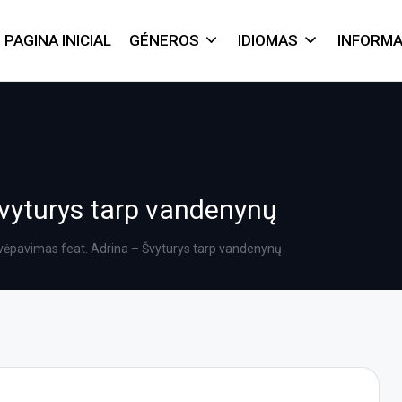
PAGINA INICIAL
GÉNEROS
IDIOMAS
INFORM
vyturys tarp vandenynų
vėpavimas feat. Adrina – Švyturys tarp vandenynų