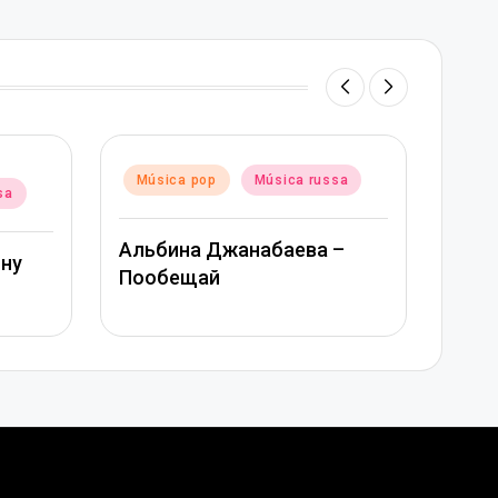
Posted
Música pop
Música russa
Música russa
in
Митя Фомин и Альбина
жанабаева –
Джанабаева – Спасибо,
сердце