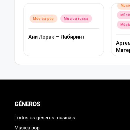
Posted
Músi
in
Músic
Posted
Música pop
Música russa
in
Músi
Ани Лорак — Лабиринт
Артем
Мате
GÉNEROS
Todos os géneros musicais
Música pop