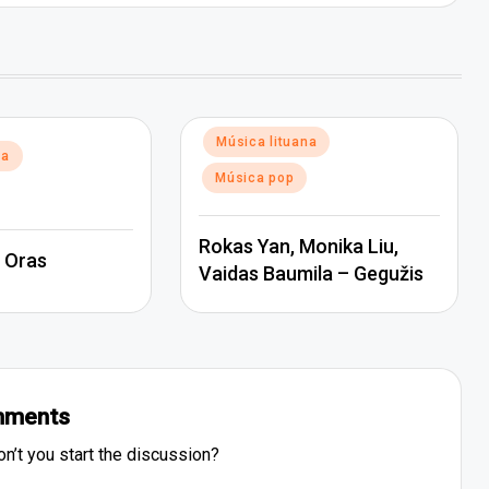
Posted
Música lituana
na
in
Música pop
Rokas Yan, Monika Liu,
 Oras
Vaidas Baumila – Gegužis
ments
’t you start the discussion?