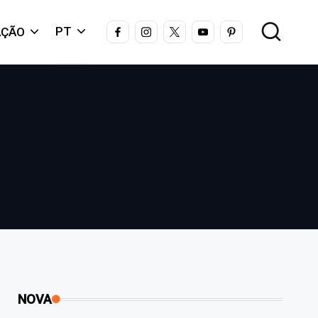
FACEBOOK
INSTAGRAM
X
YOUTUBE
PINTEREST
PT
AÇÃO
NOVA