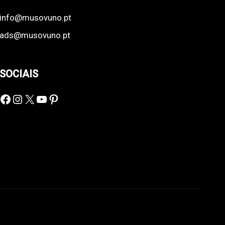
info@musovuno.pt
ads@musovuno.pt
SOCIAIS
Facebook
Instagram
X
YouTube
Pinterest