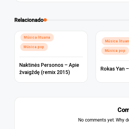
Relacionado
Posted
Música lituana
Posted
Música litua
in
in
Música pop
Música pop
Naktinės Personos – Apie
Rokas Yan –
žvaigždę (remix 2015)
Com
No comments yet. Why don