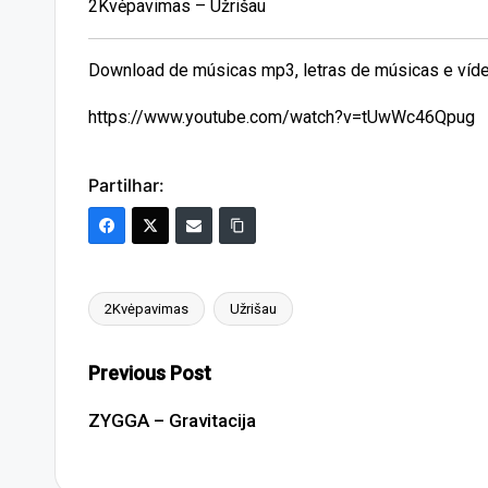
2Kvėpavimas – Užrišau
Download de músicas mp3, letras de músicas e víde
https://www.youtube.com/watch?v=tUwWc46Qpug
Partilhar:
2Kvėpavimas
Užrišau
Tags:
Post
Previous Post
navigation
ZYGGA – Gravitacija