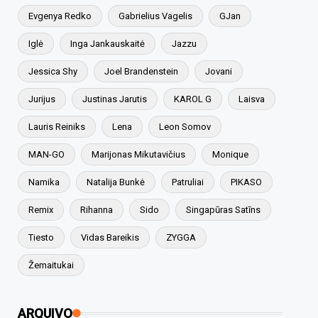
Evgenya Redko
Gabrielius Vagelis
GJan
Iglė
Inga Jankauskaitė
Jazzu
Jessica Shy
Joel Brandenstein
Jovani
Jurijus
Justinas Jarutis
KAROL G
Laisva
Lauris Reiniks
Lena
Leon Somov
MAN-GO
Marijonas Mikutavičius
Monique
Namika
Natalija Bunkė
Patruliai
PIKASO
Remix
Rihanna
Sido
Singapūras Satīns
Tiesto
Vidas Bareikis
ZYGGA
Žemaitukai
ARQUIVO