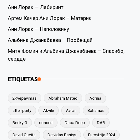
Ани Лорак — Лабиринт
Артем Качер Ани Лорак – Материк
Ани Лорак — Наполовину
Альбина Джанабаева – Пообещай
Митя Фомин и Альбина Джанабаева – Спасибо,
сердце
ETIQUETAS
2Kvėpavimas
Abraham Mateo
Adrina
after-party
Akvilė
Avicii
Bahamas
Becky G
concert
Dapa Deep
DAR
David Guetta
Deividas Bastys
Eurovizija 2024