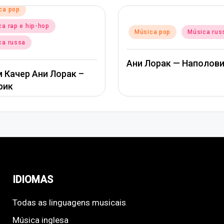
ca pop
a rap e hip-hop
Posted
Música pop
Música rus
in
ca russa
Ани Лорак — Наполов
 Качер Ани Лорак –
рик
IDIOMAS
Todas as linguagens musicais
Música inglesa