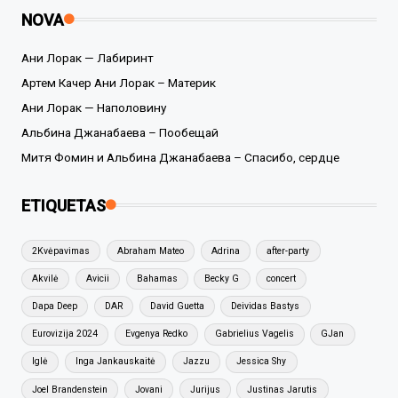
NOVA
Ани Лорак — Лабиринт
Артем Качер Ани Лорак – Материк
Ани Лорак — Наполовину
Альбина Джанабаева – Пообещай
Митя Фомин и Альбина Джанабаева – Спасибо, сердце
ETIQUETAS
2Kvėpavimas
Abraham Mateo
Adrina
after-party
Akvilė
Avicii
Bahamas
Becky G
concert
Dapa Deep
DAR
David Guetta
Deividas Bastys
Eurovizija 2024
Evgenya Redko
Gabrielius Vagelis
GJan
Iglė
Inga Jankauskaitė
Jazzu
Jessica Shy
Joel Brandenstein
Jovani
Jurijus
Justinas Jarutis