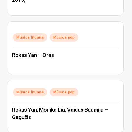
Posted
Música lituana
Música pop
in
Rokas Yan – Oras
Posted
Música lituana
Música pop
in
Rokas Yan, Monika Liu, Vaidas Baumila –
Gegužis