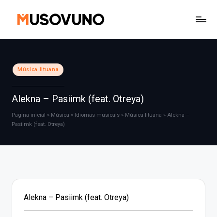
Skip
to
content
Posted
Música lituana
in
Alekna – Pasiimk (feat. Otreya)
Pagina inicial
»
Música
»
Idiomas musicais
»
Música lituana
»
Alekna –
Pasiimk (feat. Otreya)
Alekna – Pasiimk (feat. Otreya)