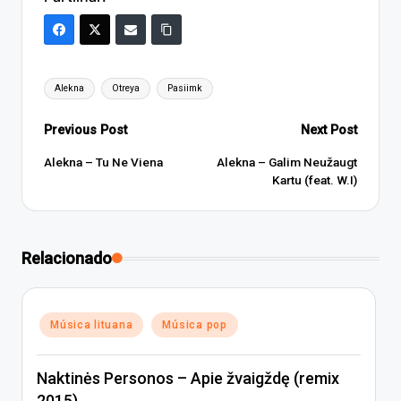
Tags:
Alekna
Otreya
Pasiimk
Post
Previous Post
Next Post
navigation
Alekna – Tu Ne Viena
Alekna – Galim Neužaugt
Kartu (feat. W.I)
Relacionado
Posted
Música lituana
Música pop
in
Naktinės Personos – Apie žvaigždę (remix
2015)