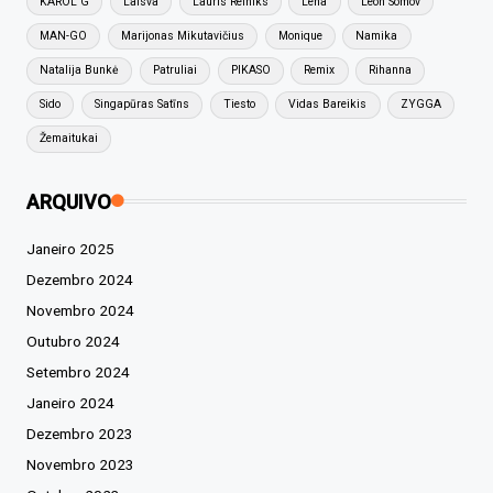
KAROL G
Laisva
Lauris Reiniks
Lena
Leon Somov
MAN-GO
Marijonas Mikutavičius
Monique
Namika
Natalija Bunkė
Patruliai
PIKASO
Remix
Rihanna
Sido
Singapūras Satīns
Tiesto
Vidas Bareikis
ZYGGA
Žemaitukai
ARQUIVO
Janeiro 2025
Dezembro 2024
Novembro 2024
Outubro 2024
Setembro 2024
Janeiro 2024
Dezembro 2023
Novembro 2023