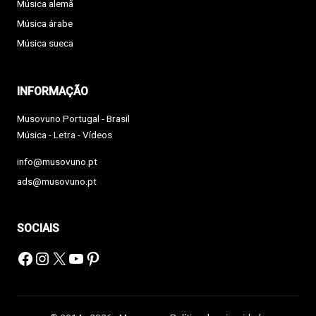
Música alemã
Música árabe
Música sueca
INFORMAÇÃO
Musovuno Portugal - Brasil
Música - Letra - Vídeos
info@musovuno.pt
ads@musovuno.pt
SOCIAIS
Facebook
Instagram
X
YouTube
Pinterest