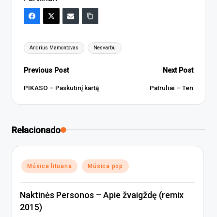
Tags:
Andrius Mamontovas
Nesvarbu
Post
Previous Post
Next Post
navigation
PIKASO – Paskutinį kartą
Patruliai – Ten
Relacionado
Posted
Música lituana
Música pop
in
Naktinės Personos – Apie žvaigždę (remix
2015)