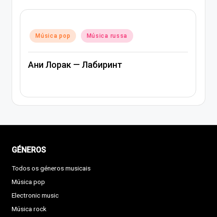
Posted
Música pop
Música rap e hip-hop
in
Música russa
Артем Качер Ани Лорак – Материк
GÉNEROS
Todos os géneros musicais
Música pop
Electronic music
Música rock