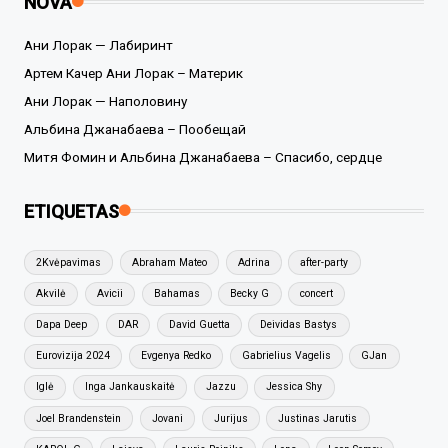
NOVA
Ани Лорак — Лабиринт
Артем Качер Ани Лорак – Материк
Ани Лорак — Наполовину
Альбина Джанабаева – Пообещай
Митя Фомин и Альбина Джанабаева – Спасибо, сердце
ETIQUETAS
2Kvėpavimas
Abraham Mateo
Adrina
after-party
Akvilė
Avicii
Bahamas
Becky G
concert
Dapa Deep
DAR
David Guetta
Deividas Bastys
Eurovizija 2024
Evgenya Redko
Gabrielius Vagelis
GJan
Iglė
Inga Jankauskaitė
Jazzu
Jessica Shy
Joel Brandenstein
Jovani
Jurijus
Justinas Jarutis