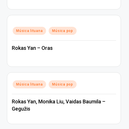
Posted
Música lituana
Música pop
in
Rokas Yan – Oras
Posted
Música lituana
Música pop
in
Rokas Yan, Monika Liu, Vaidas Baumila –
Gegužis