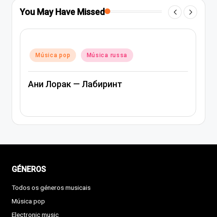
You May Have Missed
Posted
Mús
Posted
in
Música pop
Música russa
in
Músi
Ани Лорак — Лабиринт
Арте
GÉNEROS
Todos os géneros musicais
Música pop
Electronic music