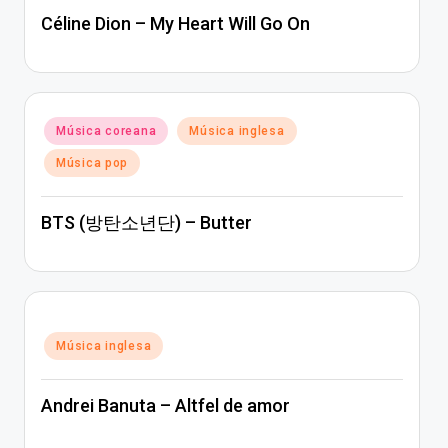
Céline Dion – My Heart Will Go On
Posted
Música coreana
Música inglesa
in
Música pop
BTS (방탄소년단) – Butter
Posted
Música inglesa
in
Andrei Banuta – Altfel de amor