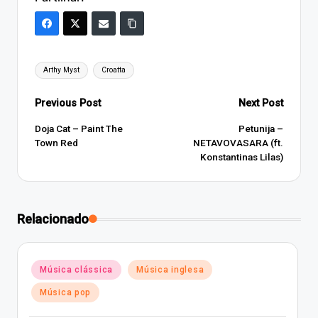
Tags:
Arthy Myst
Croatta
Post
Previous Post
Next Post
navigation
Doja Cat – Paint The
Petunija –
Town Red
NETAVOVASARA (ft.
Konstantinas Lilas)
Relacionado
Posted
Música clássica
Música inglesa
in
Música pop