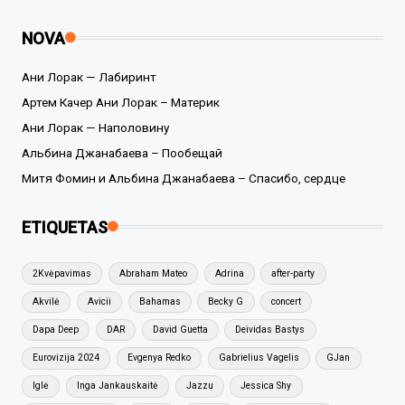
NOVA
Ани Лорак — Лабиринт
Артем Качер Ани Лорак – Материк
Ани Лорак — Наполовину
Альбина Джанабаева – Пообещай
Митя Фомин и Альбина Джанабаева – Спасибо, сердце
ETIQUETAS
2Kvėpavimas
Abraham Mateo
Adrina
after-party
Akvilė
Avicii
Bahamas
Becky G
concert
Dapa Deep
DAR
David Guetta
Deividas Bastys
Eurovizija 2024
Evgenya Redko
Gabrielius Vagelis
GJan
Iglė
Inga Jankauskaitė
Jazzu
Jessica Shy