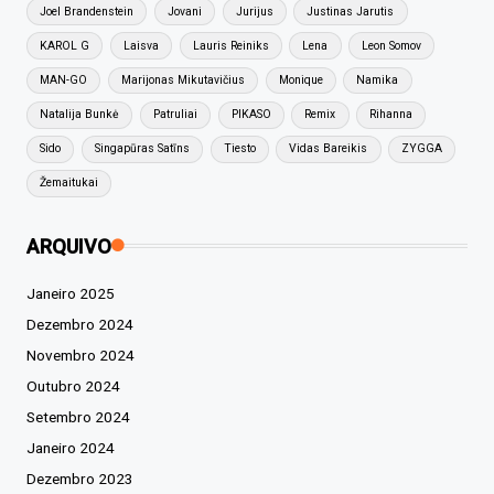
Joel Brandenstein
Jovani
Jurijus
Justinas Jarutis
KAROL G
Laisva
Lauris Reiniks
Lena
Leon Somov
MAN-GO
Marijonas Mikutavičius
Monique
Namika
Natalija Bunkė
Patruliai
PIKASO
Remix
Rihanna
Sido
Singapūras Satīns
Tiesto
Vidas Bareikis
ZYGGA
Žemaitukai
ARQUIVO
Janeiro 2025
Dezembro 2024
Novembro 2024
Outubro 2024
Setembro 2024
Janeiro 2024
Dezembro 2023