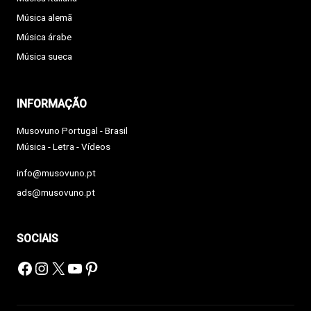
Música alemã
Música árabe
Música sueca
INFORMAÇÃO
Musovuno Portugal - Brasil
Música - Letra - Vídeos
info@musovuno.pt
ads@musovuno.pt
SOCIAIS
Facebook
Instagram
X
YouTube
Pinterest