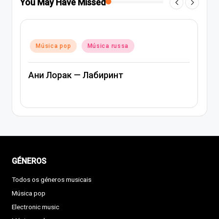
You May Have Missed
Posted
Música po
ed
in
úsica pop
Música russa
Música rus
и Лорак — Лабиринт
Артем Кач
GÉNEROS
Todos os géneros musicais
Música pop
Electronic music