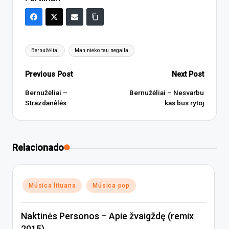
Tags:
Bernužėliai
Man nieko tau negaila
Post
Previous Post
Next Post
navigation
Bernužėliai –
Bernužėliai – Nesvarbu
Strazdanėlės
kas bus rytoj
Relacionado
Posted
Música lituana
Música pop
in
Naktinės Personos – Apie žvaigždę (remix
2015)