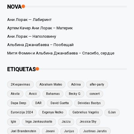
NOVA
Ани Лорак — Лабиринт
Артем Качер Ани Лорак – Материк
Ани Лорак — Наполовину
Альбина Джанабаева – Пообещай
Митя Фомин и Альбина Джанабаева – Спасибо, сердце
ETIQUETAS
2Kvėpavimas
Abraham Mateo
Adrina
after-party
Akvilė
Avicii
Bahamas
Becky G
concert
Dapa Deep
DAR
David Guetta
Deividas Bastys
Eurovizija 2024
Evgenya Redko
Gabrielius Vagelis
GJan
Iglė
Inga Jankauskaitė
Jazzu
Jessica Shy
Joel Brandenstein
Jovani
Jurijus
Justinas Jarutis