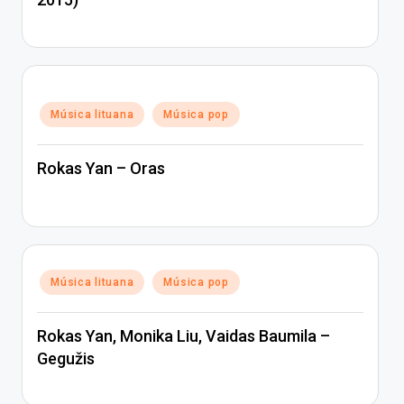
Posted
Música lituana
Música pop
in
Rokas Yan – Oras
Posted
Música lituana
Música pop
in
Rokas Yan, Monika Liu, Vaidas Baumila –
Gegužis