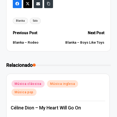
Tags:
Blanka
Solo
Post
Previous Post
Next Post
navigation
Blanka – Rodeo
Blanka – Boys Like Toys
Relacionado
Posted
Música clássica
Música inglesa
in
Música pop
Céline Dion – My Heart Will Go On