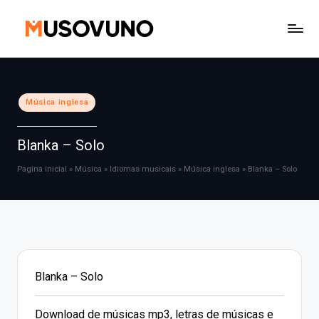
Skip
to
content
Posted
Música inglesa
in
Blanka – Solo
Pagina inicial
»
Música
»
Idiomas musicais
»
Música inglesa
»
Blanka – Solo
Blanka – Solo
Download de músicas mp3, letras de músicas e