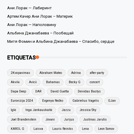
Ани Лорак — Лабиринт
Артем Качер Ани Лорак – Материк
Ани Лорак — Наполовину
Альбина Джанабаева – Пообещай
Митя Фомин и Альбина Джанабаева – Спасибо, сердце
ETIQUETAS
2Kvėpavimas
Abraham Mateo
Adrina
after-party
Akvilė
Avicii
Bahamas
Becky G
concert
Dapa Deep
DAR
David Guetta
Deividas Bastys
Eurovizija 2024
Evgenya Redko
Gabrielius Vagelis
GJan
Iglė
Inga Jankauskaitė
Jazzu
Jessica Shy
Joel Brandenstein
Jovani
Jurijus
Justinas Jarutis
KAROL G
Laisva
Lauris Reiniks
Lena
Leon Somov