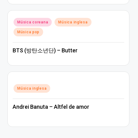
Posted
Música coreana
Música inglesa
in
Música pop
BTS (방탄소년단) – Butter
Posted
Música inglesa
in
Andrei Banuta – Altfel de amor