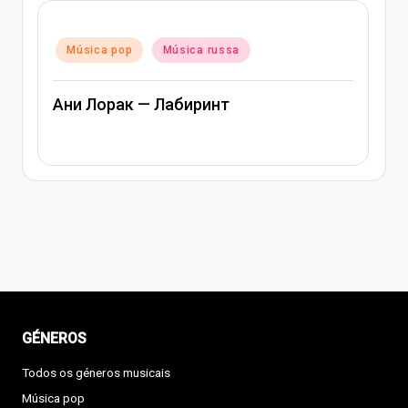
Posted
Música pop
Música rap e hi
in
 russa
Música russa
инт
Артем Качер Ани Лорак –
GÉNEROS
Todos os géneros musicais
Música pop