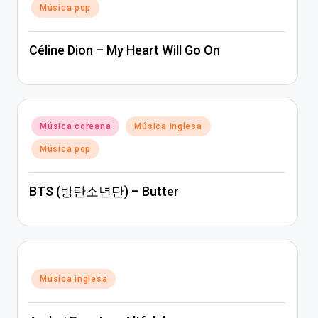
Música pop
Céline Dion – My Heart Will Go On
Posted
Música coreana
Música inglesa
in
Música pop
BTS (방탄소년단) – Butter
Posted
Música inglesa
in