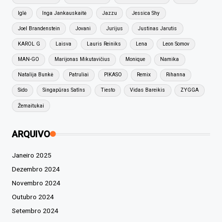
Iglė
Inga Jankauskaitė
Jazzu
Jessica Shy
Joel Brandenstein
Jovani
Jurijus
Justinas Jarutis
KAROL G
Laisva
Lauris Reiniks
Lena
Leon Somov
MAN-GO
Marijonas Mikutavičius
Monique
Namika
Natalija Bunkė
Patruliai
PIKASO
Remix
Rihanna
Sido
Singapūras Satīns
Tiesto
Vidas Bareikis
ZYGGA
Žemaitukai
ARQUIVO
Janeiro 2025
Dezembro 2024
Novembro 2024
Outubro 2024
Setembro 2024