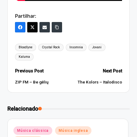
Partilhar:
Tags:
Bloodlyne
Crystal Rock
Insomnia
Jovani
Kaluma
Post
Previous Post
Next Post
navigation
ZIP FM – Be gėlių
The Kolors – Italodisco
Relacionado
Posted
Música clássica
Música inglesa
in