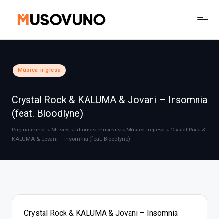
Skip
to
content
Posted
Música inglesa
in
Crystal Rock & KALUMA & Jovani – Insomnia
(feat. Bloodlyne)
Pagina inicial
»
Música
»
Idiomas musicais
»
Música inglesa
»
Crystal Rock &
KALUMA & Jovani – Insomnia (feat. Bloodlyne)
Crystal Rock & KALUMA & Jovani – Insomnia