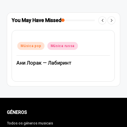
You May Have Missed
Posted
Música pop
Música rap e hip-hop
in
Música russa
Артем Качер Ани Лорак – Материк
GÉNEROS
Todos os géneros musicais