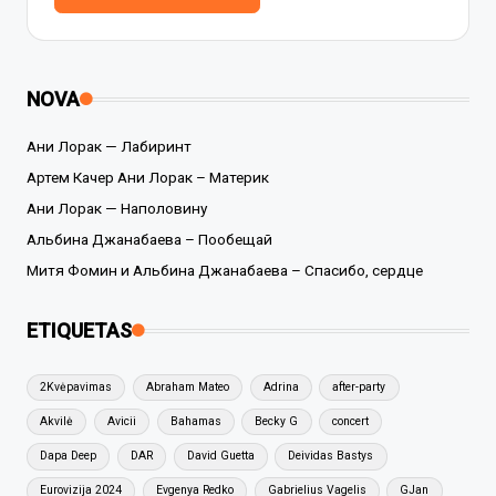
NOVA
Ани Лорак — Лабиринт
Артем Качер Ани Лорак – Материк
Ани Лорак — Наполовину
Альбина Джанабаева – Пообещай
Митя Фомин и Альбина Джанабаева – Спасибо, сердце
ETIQUETAS
2Kvėpavimas
Abraham Mateo
Adrina
after-party
Akvilė
Avicii
Bahamas
Becky G
concert
Dapa Deep
DAR
David Guetta
Deividas Bastys
Eurovizija 2024
Evgenya Redko
Gabrielius Vagelis
GJan