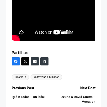
Partilhar:
Tags:
Breathe In
Daddy Was a Milkman
Post
Previous Post
Next Post
navigation
Iglė ir Tadas – Du lašai
Ozuna & David Guetta –
Vocation