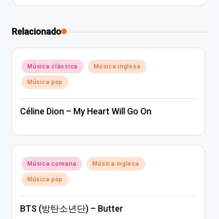
Relacionado
Posted
Música clássica
Música inglesa
in
Música pop
Céline Dion – My Heart Will Go On
Posted
Música coreana
Música inglesa
in
Música pop
BTS (방탄소년단) – Butter