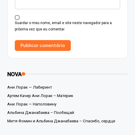
Guardar o meu nome, email e site neste navegador para a
próxima vez que eu comentar.
NOVA
Ани Лорак — Лабиринт
Артем Качер Ани Лорак – Материк
Ани Лорак — Наполовину
Альбина Джанабаева – Пообещай
Митя Фомин и Альбина Джанабаева – Спасибо, сердце