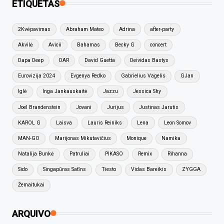
ETIQUETAS
2Kvėpavimas
Abraham Mateo
Adrina
after-party
Akvilė
Avicii
Bahamas
Becky G
concert
Dapa Deep
DAR
David Guetta
Deividas Bastys
Eurovizija 2024
Evgenya Redko
Gabrielius Vagelis
GJan
Iglė
Inga Jankauskaitė
Jazzu
Jessica Shy
Joel Brandenstein
Jovani
Jurijus
Justinas Jarutis
KAROL G
Laisva
Lauris Reiniks
Lena
Leon Somov
MAN-GO
Marijonas Mikutavičius
Monique
Namika
Natalija Bunkė
Patruliai
PIKASO
Remix
Rihanna
Sido
Singapūras Satīns
Tiesto
Vidas Bareikis
ZYGGA
Žemaitukai
ARQUIVO