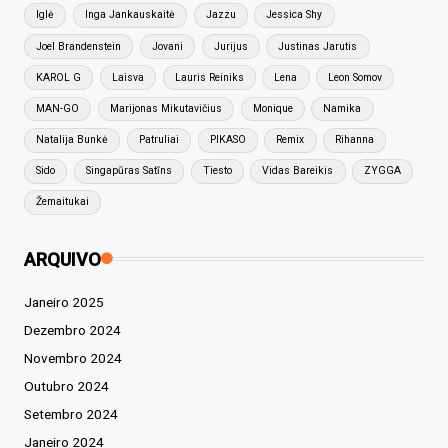
Iglė
Inga Jankauskaitė
Jazzu
Jessica Shy
Joel Brandenstein
Jovani
Jurijus
Justinas Jarutis
KAROL G
Laisva
Lauris Reiniks
Lena
Leon Somov
MAN-GO
Marijonas Mikutavičius
Monique
Namika
Natalija Bunkė
Patruliai
PIKASO
Remix
Rihanna
Sido
Singapūras Satīns
Tiesto
Vidas Bareikis
ZYGGA
Žemaitukai
ARQUIVO
Janeiro 2025
Dezembro 2024
Novembro 2024
Outubro 2024
Setembro 2024
Janeiro 2024