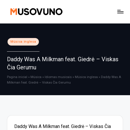
Skip
to
content
Posted
Música inglesa
in
Daddy Was A Milkman feat. Giedrė – Viskas
Čia Gerumu
Pagina inicial
»
Música
»
Idiomas musicais
»
Música inglesa
»
Daddy Was A
Milkman feat. Giedrė – Viskas Čia Gerumu
Daddy Was A Milkman feat. Giedrė – Viskas Čia