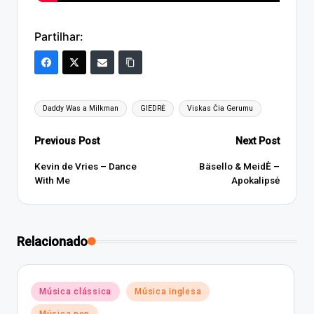
Partilhar:
Tags:
Daddy Was a Milkman
GIEDRĖ
Viskas Čia Gerumu
Post
Previous Post
Next Post
navigation
Kevin de Vries – Dance
Bäsello & MeidĖ –
With Me
Apokalipsė
Relacionado
Posted
Música clássica
Música inglesa
in
Música pop