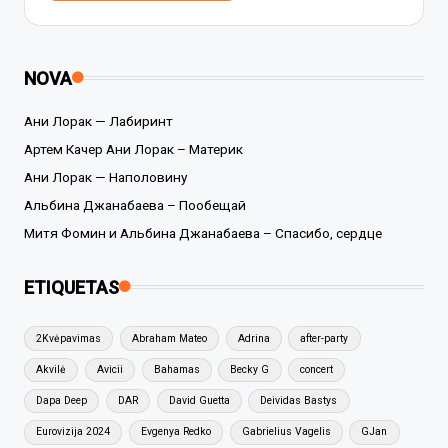
NOVA
Ани Лорак — Лабиринт
Артем Качер Ани Лорак – Материк
Ани Лорак — Наполовину
Альбина Джанабаева – Пообещай
Митя Фомин и Альбина Джанабаева – Спасибо, сердце
ETIQUETAS
2Kvėpavimas
Abraham Mateo
Adrina
after-party
Akvilė
Avicii
Bahamas
Becky G
concert
Dapa Deep
DAR
David Guetta
Deividas Bastys
Eurovizija 2024
Evgenya Redko
Gabrielius Vagelis
GJan