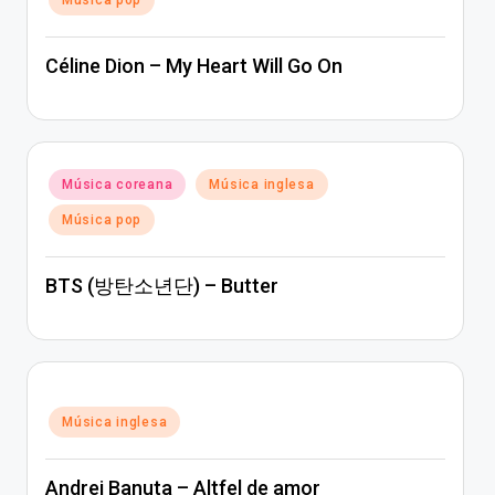
Céline Dion – My Heart Will Go On
Posted
Música coreana
Música inglesa
in
Música pop
BTS (방탄소년단) – Butter
Posted
Música inglesa
in
Andrei Banuta – Altfel de amor