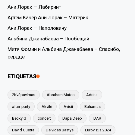
Ани Лорак — Лабиринт
Артем Качер Ани Лорак – Материк
Ани Лорак — Наполовину
Альбина Джанабаева – Пообещай
Митя Фомин и Альбина Джанабаева – Спасибо,
сердце
ETIQUETAS
2Kvėpavimas
Abraham Mateo
Adrina
after-party
Akvilė
Avicii
Bahamas
Becky G
concert
Dapa Deep
DAR
David Guetta
Deividas Bastys
Eurovizija 2024