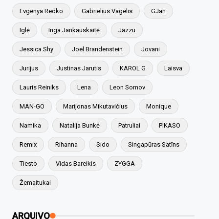
Evgenya Redko
Gabrielius Vagelis
GJan
Iglė
Inga Jankauskaitė
Jazzu
Jessica Shy
Joel Brandenstein
Jovani
Jurijus
Justinas Jarutis
KAROL G
Laisva
Lauris Reiniks
Lena
Leon Somov
MAN-GO
Marijonas Mikutavičius
Monique
Namika
Natalija Bunkė
Patruliai
PIKASO
Remix
Rihanna
Sido
Singapūras Satīns
Tiesto
Vidas Bareikis
ZYGGA
Žemaitukai
ARQUIVO