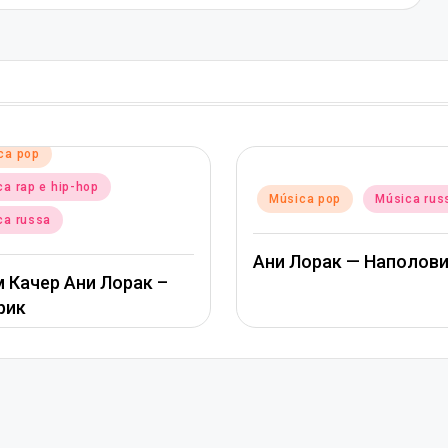
ca pop
a rap e hip-hop
Posted
Música pop
Música rus
in
ca russa
Ани Лорак — Наполов
 Качер Ани Лорак –
рик