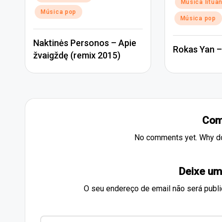
Posted
Música litua
in
in
Música pop
Música pop
Naktinės Personos – Apie
Rokas Yan –
žvaigždę (remix 2015)
Com
No comments yet. Why don
Deixe um
O seu endereço de email não será publi