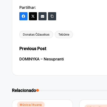
Partilhar:
Donatas Čižauskas
Tebūnie
Tags:
Post
Previous Post
navigation
DOMINYKA – Nesupranti
Relacionado
Posted
Música lituana