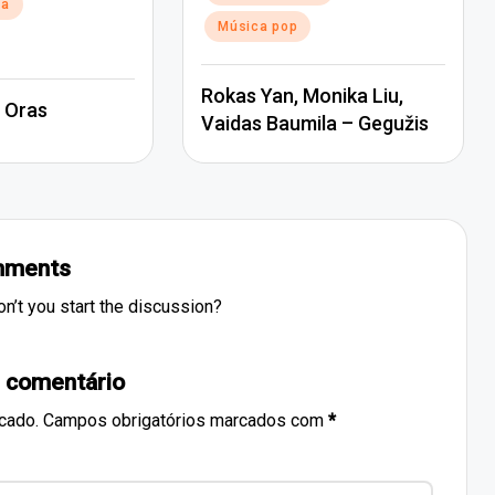
na
in
Música pop
Rokas Yan, Monika Liu,
 Oras
Vaidas Baumila – Gegužis
ments
’t you start the discussion?
 comentário
cado.
Campos obrigatórios marcados com
*