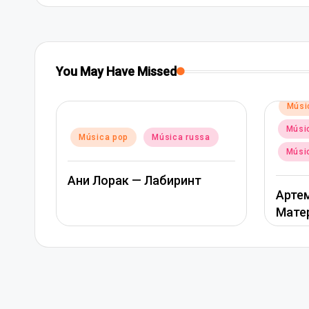
You May Have Missed
Posted
Músi
in
Músic
Posted
Música pop
Música russa
in
Músi
Ани Лорак — Лабиринт
Артем
Мате