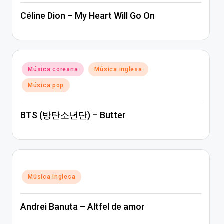
Céline Dion – My Heart Will Go On
Posted
Música coreana
Música inglesa
in
Música pop
BTS (방탄소년단) – Butter
Posted
Música inglesa
in
Andrei Banuta – Altfel de amor