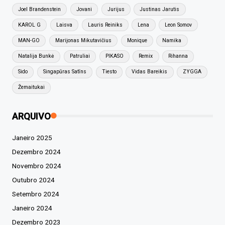
Joel Brandenstein
Jovani
Jurijus
Justinas Jarutis
KAROL G
Laisva
Lauris Reiniks
Lena
Leon Somov
MAN-GO
Marijonas Mikutavičius
Monique
Namika
Natalija Bunkė
Patruliai
PIKASO
Remix
Rihanna
Sido
Singapūras Satīns
Tiesto
Vidas Bareikis
ZYGGA
Žemaitukai
ARQUIVO
Janeiro 2025
Dezembro 2024
Novembro 2024
Outubro 2024
Setembro 2024
Janeiro 2024
Dezembro 2023