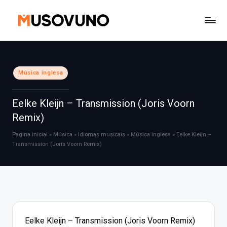
Skip
to
content
Posted
Música inglesa
in
Eelke Kleijn – Transmission (Joris Voorn
Remix)
Pagina inicial
»
Música
»
Idiomas musicais
»
Música inglesa
»
Eelke Kleijn –
Transmission (Joris Voorn Remix)
Eelke Kleijn – Transmission (Joris Voorn Remix)