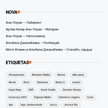
NOVA
Ани Лорак — Лабиринт
Артем Качер Ани Лорак – Материк
Ани Лорак — Наполовину
Альбина Джанабаева – Пообещай
Митя Фомин и Альбина Джанабаева – Спасибо, сердце
ETIQUETAS
2Kvėpavimas
Abraham Mateo
Adrina
after-party
Akvilė
Avicii
Bahamas
Becky G
concert
Dapa Deep
DAR
David Guetta
Deividas Bastys
Eurovizija 2024
Evgenya Redko
Gabrielius Vagelis
GJan
Iglė
Inga Jankauskaitė
Jazzu
Jessica Shy