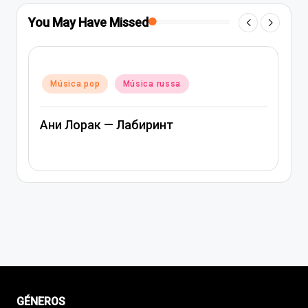
You May Have Missed
Posted
Música pop
Música rap e hip-hop
in
Música russa
Артем Качер Ани Лорак – Матери
GÉNEROS