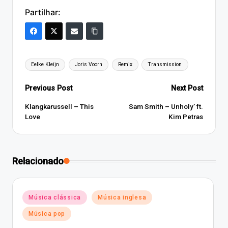
Partilhar:
Tags:
Eelke Kleijn
Joris Voorn
Remix
Transmission
Post
Previous Post
Next Post
navigation
Klangkarussell – This
Sam Smith – Unholy’ ft.
Love
Kim Petras
Relacionado
Posted
Música clássica
Música inglesa
in
Música pop