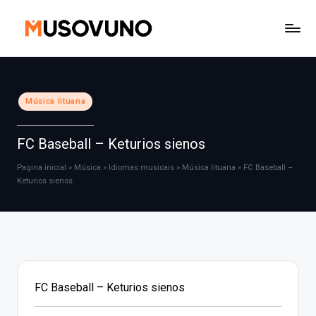
Skip
to
content
Posted
Música lituana
in
FC Baseball – Keturios sienos
Pagina inicial
»
Música
»
Idiomas musicais
»
Música lituana
»
FC Baseball –
Keturios sienos
FC Baseball – Keturios sienos