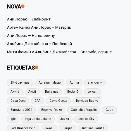
NOVA
Ани Лорак — Лабиринт
Артем Качер Ани Лорак – Материк
Ани Лорак — Наполовину
Альбина Джанабаева – Пообещай
Митя Фомин и Альбина Джанабаева – Спасибо, сердце
ETIQUETAS
2Kvėpavimas
Abraham Mateo
Adrina
after-party
Akvilė
Avicii
Bahamas
Becky G
concert
Dapa Deep
DAR
David Guetta
Deividas Bastys
Eurovizija 2024
Evgenya Redko
Gabrielius Vagelis
GJan
Iglė
Inga Jankauskaitė
Jazzu
Jessica Shy
Joel Brandenstein
Jovani
Jurijus
Justinas Jarutis