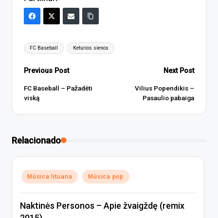
Tags:
FC Baseball
Keturios sienos
Post
Previous Post
Next Post
navigation
FC Baseball – Pažadėti
Vilius Popendikis –
viską
Pasaulio pabaiga
Relacionado
Posted
Música lituana
Música pop
in
Naktinės Personos – Apie žvaigždę (remix
2015)