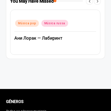
You May Have Missed
Posted
Música pop
Música rap e hip-hop
in
Música russa
Артем Качер Ани Лорак – Материк
GÉNEROS