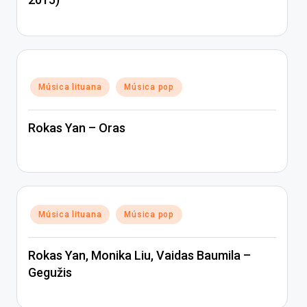
Posted
Música lituana
Música pop
in
Rokas Yan – Oras
Posted
Música lituana
Música pop
in
Rokas Yan, Monika Liu, Vaidas Baumila –
Gegužis