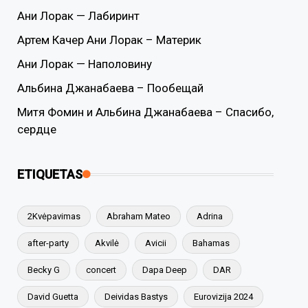
Ани Лорак — Лабиринт
Артем Качер Ани Лорак – Материк
Ани Лорак — Наполовину
Альбина Джанабаева – Пообещай
Митя Фомин и Альбина Джанабаева – Спасибо,
сердце
ETIQUETAS
2Kvėpavimas
Abraham Mateo
Adrina
after-party
Akvilė
Avicii
Bahamas
Becky G
concert
Dapa Deep
DAR
David Guetta
Deividas Bastys
Eurovizija 2024