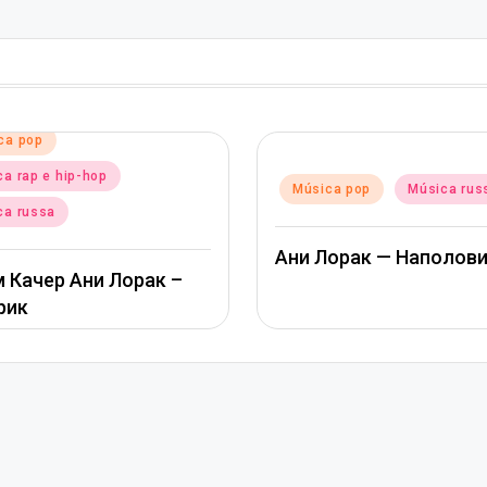
Posted
Música pop
Música ru
d
ica pop
Música russa
in
Альбина Джанабаева
Лорак — Наполовину
Пообещай