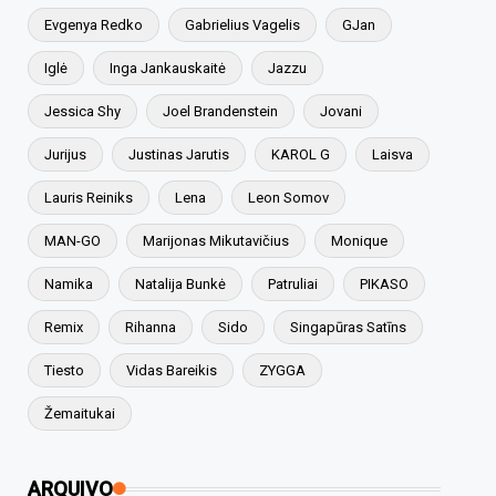
Evgenya Redko
Gabrielius Vagelis
GJan
Iglė
Inga Jankauskaitė
Jazzu
Jessica Shy
Joel Brandenstein
Jovani
Jurijus
Justinas Jarutis
KAROL G
Laisva
Lauris Reiniks
Lena
Leon Somov
MAN-GO
Marijonas Mikutavičius
Monique
Namika
Natalija Bunkė
Patruliai
PIKASO
Remix
Rihanna
Sido
Singapūras Satīns
Tiesto
Vidas Bareikis
ZYGGA
Žemaitukai
ARQUIVO