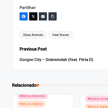
Partilhar:
Glass Animals
Heat Waves
Tags:
Post
Previous Post
navigation
Gorgon City – Sidewindah (feat. Flirta D)
Relacionado
Posted
Música clássica
Posted
Música core
in
in
Música inglesa
Música ingle