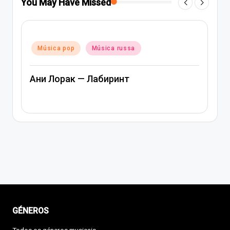
You May Have Missed
Posted
Música pop
Música rap e hip-hop
in
Música russa
Артем Качер Ани Лорак – Материк
GÉNEROS