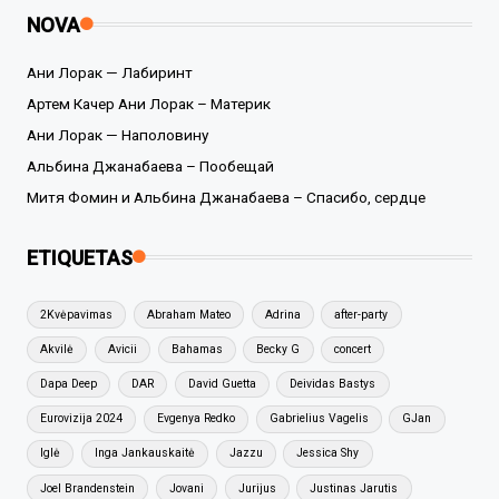
NOVA
Ани Лорак — Лабиринт
Артем Качер Ани Лорак – Материк
Ани Лорак — Наполовину
Альбина Джанабаева – Пообещай
Митя Фомин и Альбина Джанабаева – Спасибо, сердце
ETIQUETAS
2Kvėpavimas
Abraham Mateo
Adrina
after-party
Akvilė
Avicii
Bahamas
Becky G
concert
Dapa Deep
DAR
David Guetta
Deividas Bastys
Eurovizija 2024
Evgenya Redko
Gabrielius Vagelis
GJan
Iglė
Inga Jankauskaitė
Jazzu
Jessica Shy
Joel Brandenstein
Jovani
Jurijus
Justinas Jarutis