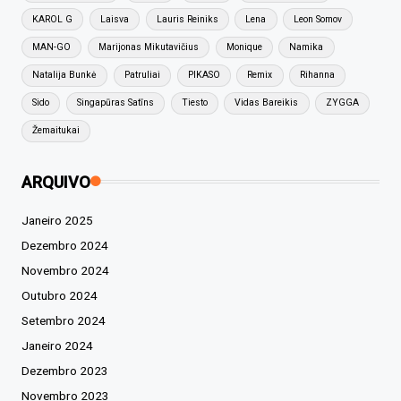
KAROL G
Laisva
Lauris Reiniks
Lena
Leon Somov
MAN-GO
Marijonas Mikutavičius
Monique
Namika
Natalija Bunkė
Patruliai
PIKASO
Remix
Rihanna
Sido
Singapūras Satīns
Tiesto
Vidas Bareikis
ZYGGA
Žemaitukai
ARQUIVO
Janeiro 2025
Dezembro 2024
Novembro 2024
Outubro 2024
Setembro 2024
Janeiro 2024
Dezembro 2023
Novembro 2023