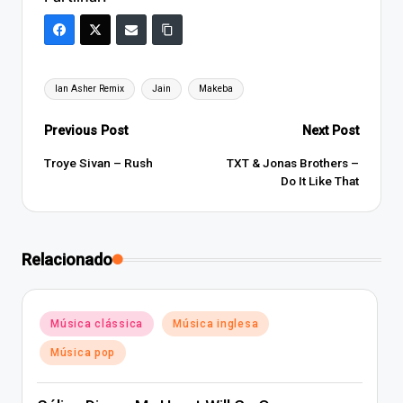
Tags:
Ian Asher Remix
Jain
Makeba
Post
Previous Post
Next Post
navigation
Troye Sivan – Rush
TXT & Jonas Brothers –
Do It Like That
Relacionado
Posted
Música clássica
Música inglesa
in
Música pop