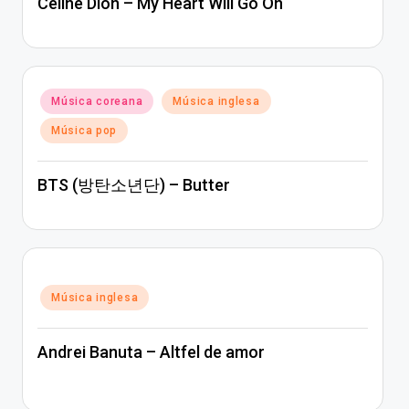
Céline Dion – My Heart Will Go On
Posted
Música coreana
Música inglesa
in
Música pop
BTS (방탄소년단) – Butter
Posted
Música inglesa
in
Andrei Banuta – Altfel de amor