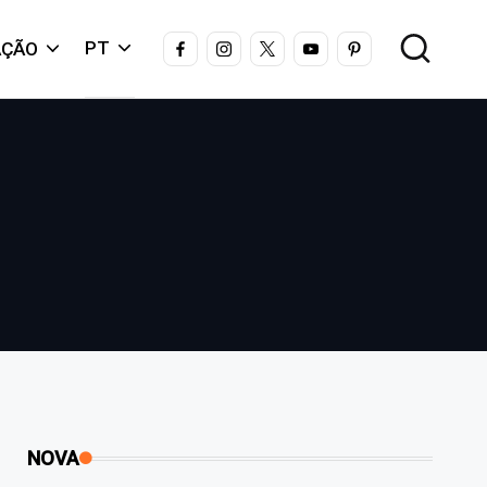
FACEBOOK
INSTAGRAM
X
YOUTUBE
PINTEREST
PT
AÇÃO
NOVA