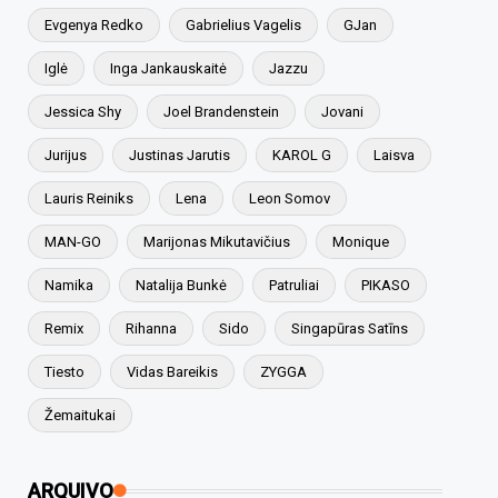
Evgenya Redko
Gabrielius Vagelis
GJan
Iglė
Inga Jankauskaitė
Jazzu
Jessica Shy
Joel Brandenstein
Jovani
Jurijus
Justinas Jarutis
KAROL G
Laisva
Lauris Reiniks
Lena
Leon Somov
MAN-GO
Marijonas Mikutavičius
Monique
Namika
Natalija Bunkė
Patruliai
PIKASO
Remix
Rihanna
Sido
Singapūras Satīns
Tiesto
Vidas Bareikis
ZYGGA
Žemaitukai
ARQUIVO