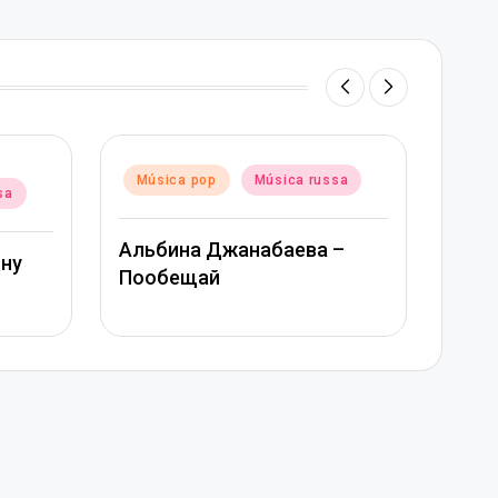
Posted
Música pop
Música russa
ca russa
in
Митя Фомин и Альбина
аева –
Джанабаева – Спасибо,
сердце