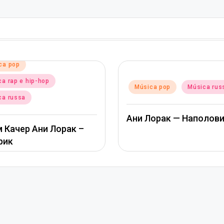
Posted
Música pop
Músi
Posted
Música pop
Música russa
in
in
Альбина Джанаб
Ани Лорак — Наполовину
Пообещай