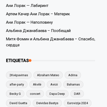
Ани Лорак — Лабиринт
Артем Качер Ани Лорак – Материк
Ани Лорак — Наполовину
Альбина Джанабаева – Пообещай
Митя Фомин и Альбина Джанабаева – Спасибо,
сердце
ETIQUETAS
2Kvėpavimas
Abraham Mateo
Adrina
after-party
Akvilė
Avicii
Bahamas
Becky G
concert
Dapa Deep
DAR
David Guetta
Deividas Bastys
Eurovizija 2024