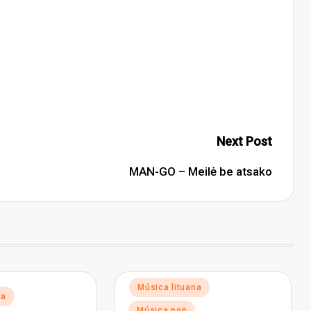
Next Post
MAN-GO – Meilė be atsako
Posted
Música lituana
na
in
Música pop