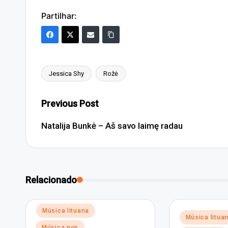
Partilhar:
Jessica Shy
Rožė
Tags:
Post
Previous Post
navigation
Natalija Bunkė – Aš savo laimę radau
Relacionado
Posted
Música lituana
Posted
Música litua
in
in
Música pop