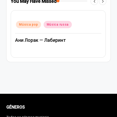
You May Have Missed
Posted
Música pop
Música rap e hip-hop
in
Música russa
Артем Качер Ани Лорак – Материк
GÉNEROS