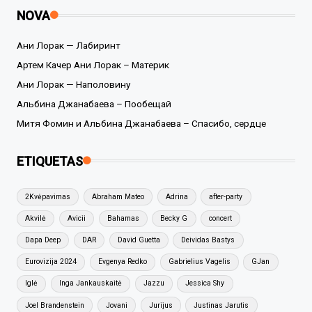
NOVA
Ани Лорак — Лабиринт
Артем Качер Ани Лорак – Материк
Ани Лорак — Наполовину
Альбина Джанабаева – Пообещай
Митя Фомин и Альбина Джанабаева – Спасибо, сердце
ETIQUETAS
2Kvėpavimas
Abraham Mateo
Adrina
after-party
Akvilė
Avicii
Bahamas
Becky G
concert
Dapa Deep
DAR
David Guetta
Deividas Bastys
Eurovizija 2024
Evgenya Redko
Gabrielius Vagelis
GJan
Iglė
Inga Jankauskaitė
Jazzu
Jessica Shy
Joel Brandenstein
Jovani
Jurijus
Justinas Jarutis