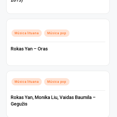
Posted
Música lituana
Música pop
in
Rokas Yan – Oras
Posted
Música lituana
Música pop
in
Rokas Yan, Monika Liu, Vaidas Baumila –
Gegužis