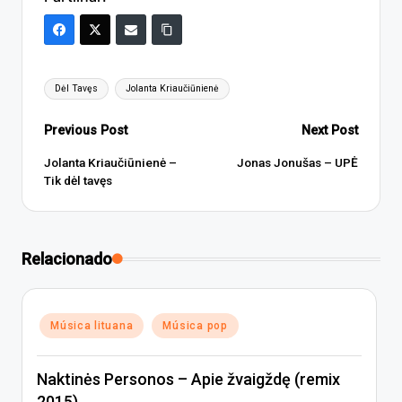
Tags:
Dėl Tavęs
Jolanta Kriaučiūnienė
Post
Previous Post
Next Post
navigation
Jolanta Kriaučiūnienė –
Jonas Jonušas – UPĖ
Tik dėl tavęs
Relacionado
Posted
Música lituana
Música pop
in
Naktinės Personos – Apie žvaigždę (remix
2015)