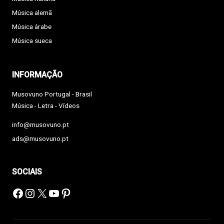
Música alemã
Música árabe
Música sueca
INFORMAÇÃO
Musovuno Portugal - Brasil
Música - Letra - Vídeos
info@musovuno.pt
ads@musovuno.pt
SOCIAIS
Facebook
Instagram
X
YouTube
Pinterest