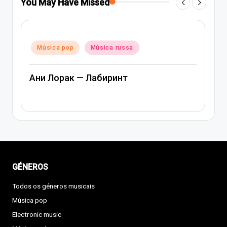
You May Have Missed
Posted
Música pop
Música rap e hip-hop
in
Música russa
Артем Качер Ани Лорак – Материк
GÉNEROS
Todos os géneros musicais
Música pop
Electronic music