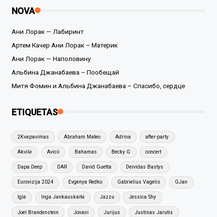
NOVA
Ани Лорак — Лабиринт
Артем Качер Ани Лорак – Материк
Ани Лорак — Наполовину
Альбина Джанабаева – Пообещай
Митя Фомин и Альбина Джанабаева – Спасибо, сердце
ETIQUETAS
2Kvėpavimas
Abraham Mateo
Adrina
after-party
Akvilė
Avicii
Bahamas
Becky G
concert
Dapa Deep
DAR
David Guetta
Deividas Bastys
Eurovizija 2024
Evgenya Redko
Gabrielius Vagelis
GJan
Iglė
Inga Jankauskaitė
Jazzu
Jessica Shy
Joel Brandenstein
Jovani
Jurijus
Justinas Jarutis