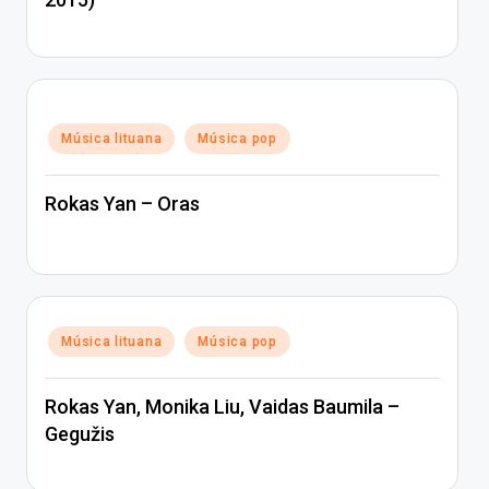
Posted
Música lituana
Música pop
in
Rokas Yan – Oras
Posted
Música lituana
Música pop
in
Rokas Yan, Monika Liu, Vaidas Baumila –
Gegužis