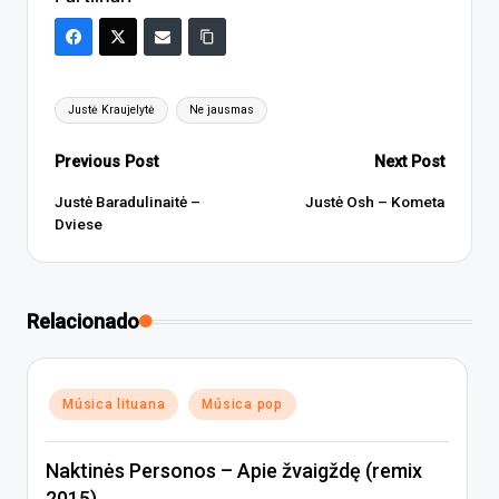
Tags:
Justė Kraujelytė
Ne jausmas
Post
Previous Post
Next Post
navigation
Justė Baradulinaitė –
Justė Osh – Kometa
Dviese
Relacionado
Posted
Música lituana
Música pop
in
Naktinės Personos – Apie žvaigždę (remix
2015)