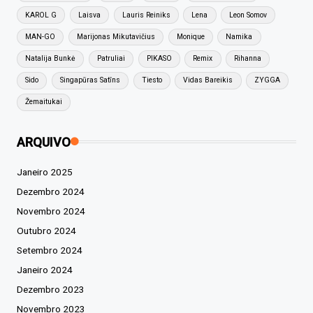
KAROL G
Laisva
Lauris Reiniks
Lena
Leon Somov
MAN-GO
Marijonas Mikutavičius
Monique
Namika
Natalija Bunkė
Patruliai
PIKASO
Remix
Rihanna
Sido
Singapūras Satīns
Tiesto
Vidas Bareikis
ZYGGA
Žemaitukai
ARQUIVO
Janeiro 2025
Dezembro 2024
Novembro 2024
Outubro 2024
Setembro 2024
Janeiro 2024
Dezembro 2023
Novembro 2023