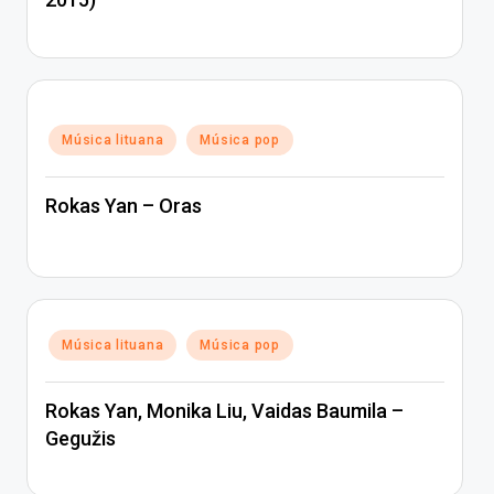
Posted
Música lituana
Música pop
in
Rokas Yan – Oras
Posted
Música lituana
Música pop
in
Rokas Yan, Monika Liu, Vaidas Baumila –
Gegužis