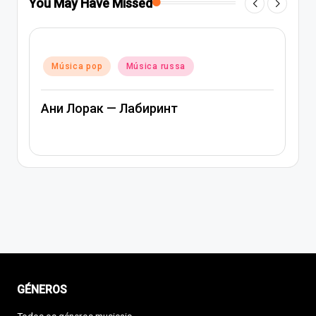
You May Have Missed
Posted
Música pop
Música rap e hip-hop
in
Música russa
Артем Качер Ани Лорак – Материк
GÉNEROS