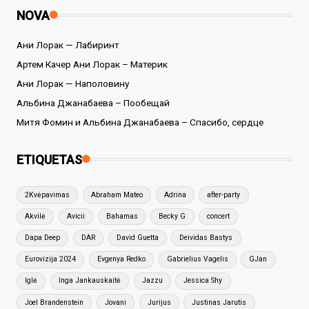
NOVA
Ани Лорак — Лабиринт
Артем Качер Ани Лорак – Материк
Ани Лорак — Наполовину
Альбина Джанабаева – Пообещай
Митя Фомин и Альбина Джанабаева – Спасибо, сердце
ETIQUETAS
2Kvėpavimas
Abraham Mateo
Adrina
after-party
Akvilė
Avicii
Bahamas
Becky G
concert
Dapa Deep
DAR
David Guetta
Deividas Bastys
Eurovizija 2024
Evgenya Redko
Gabrielius Vagelis
GJan
Iglė
Inga Jankauskaitė
Jazzu
Jessica Shy
Joel Brandenstein
Jovani
Jurijus
Justinas Jarutis