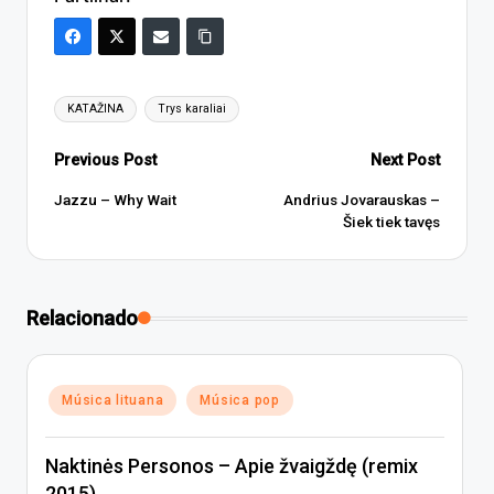
Tags:
KATAŽINA
Trys karaliai
Post
Previous Post
Next Post
navigation
Jazzu – Why Wait
Andrius Jovarauskas –
Šiek tiek tavęs
Relacionado
Posted
Música lituana
Música pop
in
Naktinės Personos – Apie žvaigždę (remix
2015)