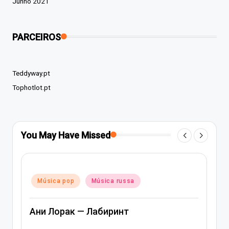
Junho 2021
PARCEIROS
Teddyway.pt
Tophotlot.pt
You May Have Missed
Posted
Música pop
Música rap e hip-hop
in
Música russa
Артем Качер Ани Лорак – Матери