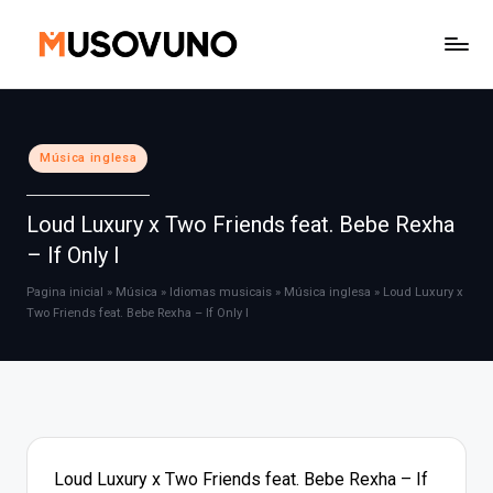
Skip
to
content
Posted
Música inglesa
in
Loud Luxury x Two Friends feat. Bebe Rexha
– If Only I
Pagina inicial
»
Música
»
Idiomas musicais
»
Música inglesa
»
Loud Luxury x
Two Friends feat. Bebe Rexha – If Only I
Loud Luxury x Two Friends feat. Bebe Rexha – If