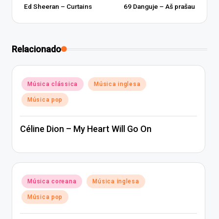
navigation
Ed Sheeran – Curtains
69 Danguje – Aš prašau
Relacionado
Posted
Música clássica
Música inglesa
in
Música pop
Céline Dion – My Heart Will Go On
Posted
Música coreana
Música inglesa
in
Música pop