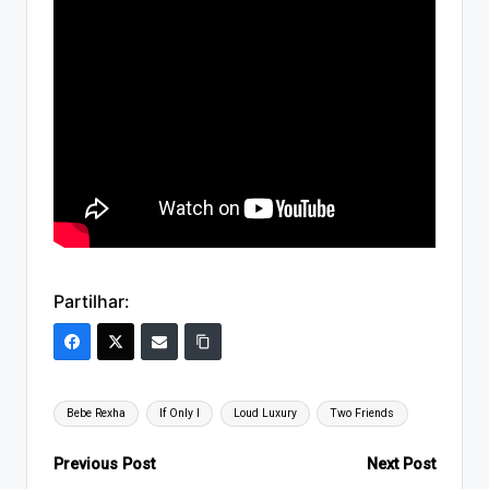
Partilhar:
Tags:
Bebe Rexha
If Only I
Loud Luxury
Two Friends
Post
Previous Post
Next Post