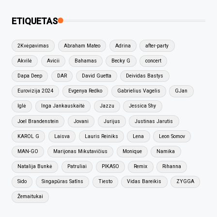
ETIQUETAS
2Kvėpavimas
Abraham Mateo
Adrina
after-party
Akvilė
Avicii
Bahamas
Becky G
concert
Dapa Deep
DAR
David Guetta
Deividas Bastys
Eurovizija 2024
Evgenya Redko
Gabrielius Vagelis
GJan
Iglė
Inga Jankauskaitė
Jazzu
Jessica Shy
Joel Brandenstein
Jovani
Jurijus
Justinas Jarutis
KAROL G
Laisva
Lauris Reiniks
Lena
Leon Somov
MAN-GO
Marijonas Mikutavičius
Monique
Namika
Natalija Bunkė
Patruliai
PIKASO
Remix
Rihanna
Sido
Singapūras Satīns
Tiesto
Vidas Bareikis
ZYGGA
Žemaitukai