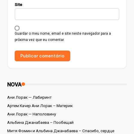
Site
Guardar o meu nome, email e site neste navegador para a
próxima vez que eu comentar.
NOVA
Ани Лорак — Лабиринт
Артем Качер Ани Лорак – Материк
Ани Лорак — Наполовину
Альбина Джанабаева – Пообещай
Митя Фомин и Альбина Джанабаева – Спасибо, сердце