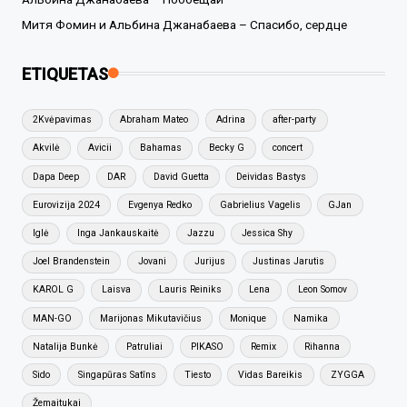
Митя Фомин и Альбина Джанабаева – Спасибо, сердце
ETIQUETAS
2Kvėpavimas
Abraham Mateo
Adrina
after-party
Akvilė
Avicii
Bahamas
Becky G
concert
Dapa Deep
DAR
David Guetta
Deividas Bastys
Eurovizija 2024
Evgenya Redko
Gabrielius Vagelis
GJan
Iglė
Inga Jankauskaitė
Jazzu
Jessica Shy
Joel Brandenstein
Jovani
Jurijus
Justinas Jarutis
KAROL G
Laisva
Lauris Reiniks
Lena
Leon Somov
MAN-GO
Marijonas Mikutavičius
Monique
Namika
Natalija Bunkė
Patruliai
PIKASO
Remix
Rihanna
Sido
Singapūras Satīns
Tiesto
Vidas Bareikis
ZYGGA
Žemaitukai