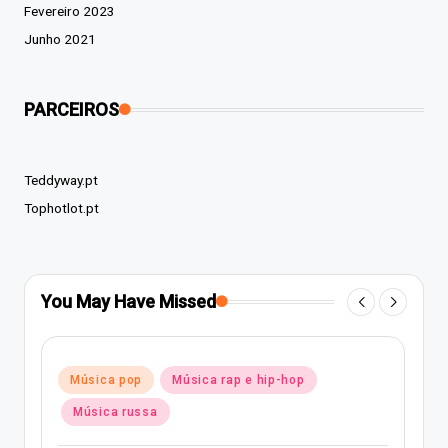
Fevereiro 2023
Junho 2021
PARCEIROS
Teddyway.pt
Tophotlot.pt
You May Have Missed
Posted
Música pop
Música rap e hip-hop
in
Música russa