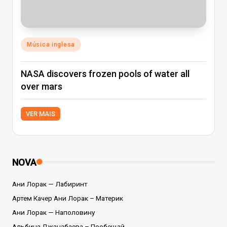
Posted
Música inglesa
in
NASA discovers frozen pools of water all
over mars
VER MAIS
NOVA
Ани Лорак — Лабиринт
Артем Качер Ани Лорак – Материк
Ани Лорак — Наполовину
Альбина Джанабаева – Пообещай