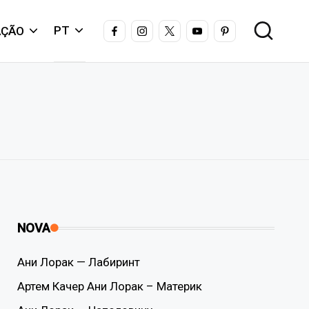
FACEBOOK
INSTAGRAM
X
YOUTUBE
PINTEREST
PT
AÇÃO
NOVA
Ани Лорак — Лабиринт
Артем Качер Ани Лорак – Материк