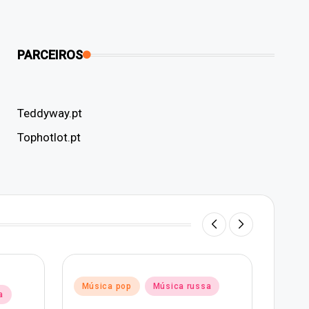
PARCEIROS
Teddyway.pt
Tophotlot.pt
Post
Mús
Posted
Música pop
Música russa
in
a
in