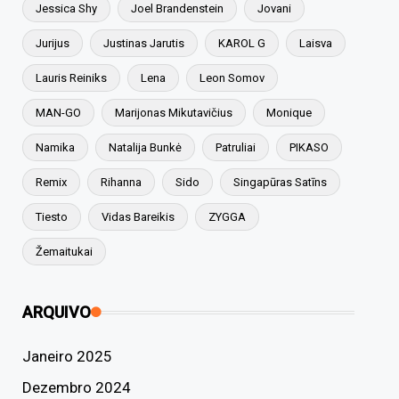
Jessica Shy
Joel Brandenstein
Jovani
Jurijus
Justinas Jarutis
KAROL G
Laisva
Lauris Reiniks
Lena
Leon Somov
MAN-GO
Marijonas Mikutavičius
Monique
Namika
Natalija Bunkė
Patruliai
PIKASO
Remix
Rihanna
Sido
Singapūras Satīns
Tiesto
Vidas Bareikis
ZYGGA
Žemaitukai
ARQUIVO
Janeiro 2025
Dezembro 2024