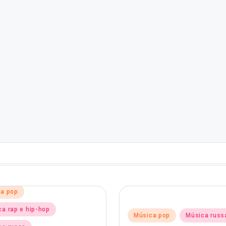
d
a pop
a rap e hip-hop
Posted
Música pop
Música russ