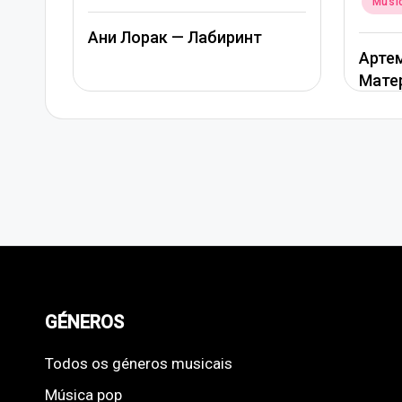
Músi
in
Ани Лорак — Лабиринт
Артем
Мате
GÉNEROS
Todos os géneros musicais
Música pop