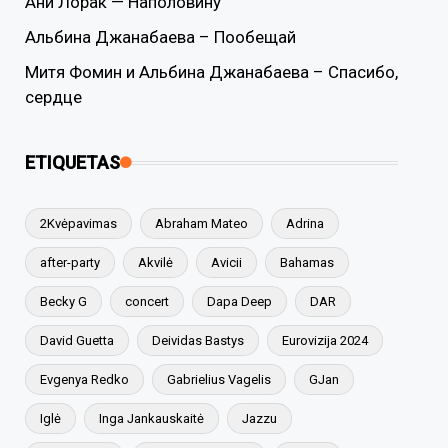
Ани Лорак — Наполовину
Альбина Джанабаева – Пообещай
Митя Фомин и Альбина Джанабаева – Спасибо,
сердце
ETIQUETAS
2Kvėpavimas
Abraham Mateo
Adrina
after-party
Akvilė
Avicii
Bahamas
Becky G
concert
Dapa Deep
DAR
David Guetta
Deividas Bastys
Eurovizija 2024
Evgenya Redko
Gabrielius Vagelis
GJan
Iglė
Inga Jankauskaitė
Jazzu