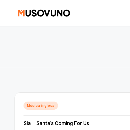
Skip
to
content
Posted
Música inglesa
in
Sia – Santa’s Coming For Us