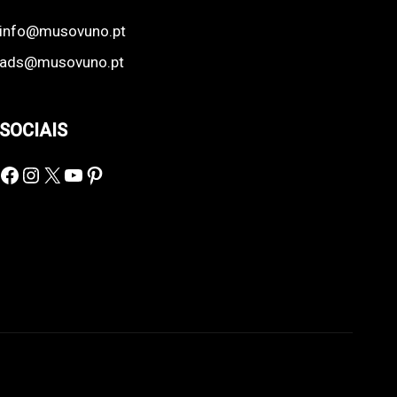
info@musovuno.pt
ads@musovuno.pt
SOCIAIS
Facebook
Instagram
X
YouTube
Pinterest