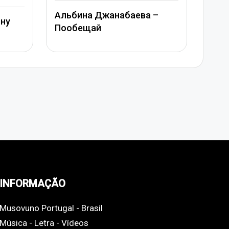
Митя
Альбина Джанабаева –
ину
Джан
Пообещай
сер
INFORMAÇÃO
Musovuno Portugal - Brasil
Música - Letra - Vídeos