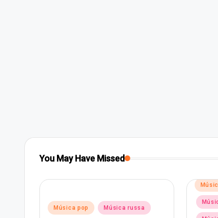
You May Have Missed
Poste
Músic
in
Músic
Posted
Música pop
Música russa