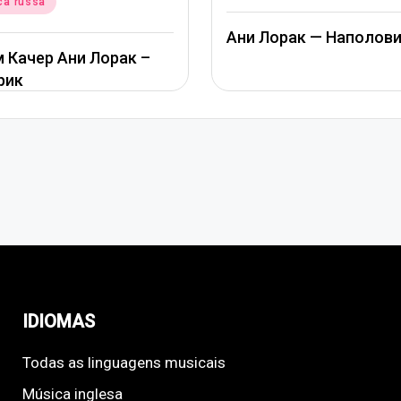
ca russa
in
Ани Лорак — Наполов
 Качер Ани Лорак –
рик
IDIOMAS
Todas as linguagens musicais
Música inglesa