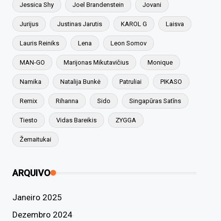
Jessica Shy
Joel Brandenstein
Jovani
Jurijus
Justinas Jarutis
KAROL G
Laisva
Lauris Reiniks
Lena
Leon Somov
MAN-GO
Marijonas Mikutavičius
Monique
Namika
Natalija Bunkė
Patruliai
PIKASO
Remix
Rihanna
Sido
Singapūras Satīns
Tiesto
Vidas Bareikis
ZYGGA
Žemaitukai
ARQUIVO
Janeiro 2025
Dezembro 2024