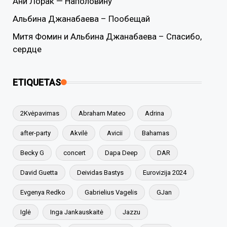
Ани Лорак — Наполовину
Альбина Джанабаева – Пообещай
Митя Фомин и Альбина Джанабаева – Спасибо,
сердце
ETIQUETAS
2Kvėpavimas
Abraham Mateo
Adrina
after-party
Akvilė
Avicii
Bahamas
Becky G
concert
Dapa Deep
DAR
David Guetta
Deividas Bastys
Eurovizija 2024
Evgenya Redko
Gabrielius Vagelis
GJan
Iglė
Inga Jankauskaitė
Jazzu