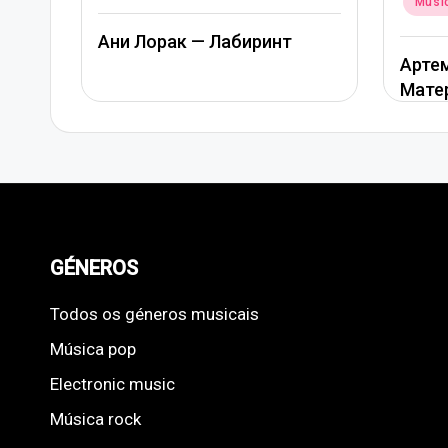
Músi
in
Ани Лорак — Лабиринт
Артем
Мате
GÉNEROS
Todos os géneros musicais
Música pop
Electronic music
Música rock