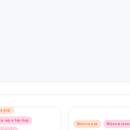
d
a pop
a rap e hip-hop
Posted
Música pop
Música russ