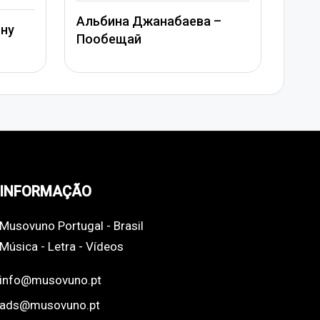
Митя
Альбина Джанабаева –
ину
Джан
Пообещай
сер
INFORMAÇÃO
Musovuno Portugal - Brasil
Música - Letra - Vídeos
info@musovuno.pt
ads@musovuno.pt