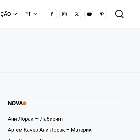
FACEBOOK
INSTAGRAM
X
YOUTUBE
PINTEREST
PT
AÇÃO
NOVA
Ани Лорак — Лабиринт
Артем Качер Ани Лорак – Материк