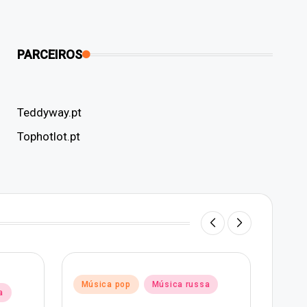
PARCEIROS
Teddyway.pt
Tophotlot.pt
Post
Mús
Posted
Música pop
Música russa
in
a
in