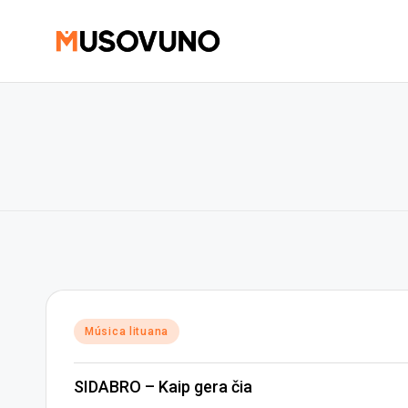
Skip
to
content
Posted
Música lituana
in
SIDABRO – Kaip gera čia