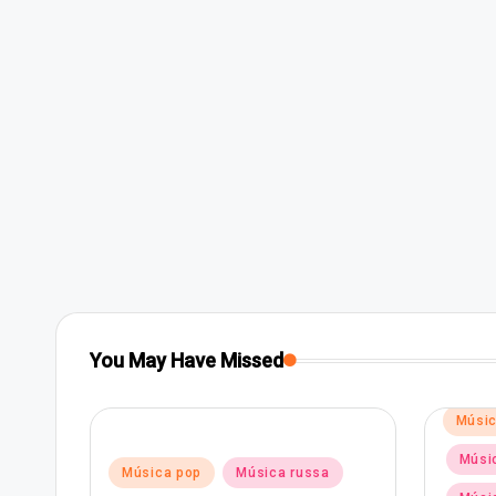
You May Have Missed
Poste
Músic
in
Músic
Posted
Música pop
Música russa