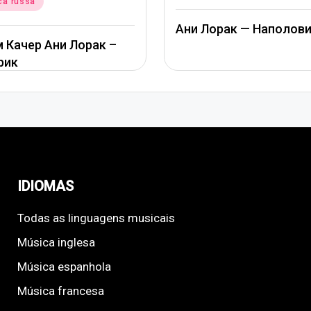
ca russa
in
Ани Лорак — Наполов
 Качер Ани Лорак –
рик
IDIOMAS
Todas as linguagens musicais
Música inglesa
Música espanhola
Música francesa