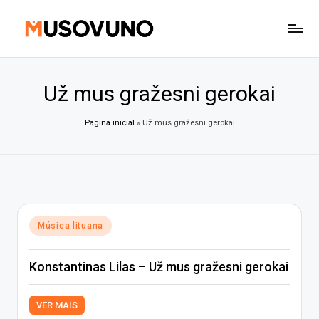
Skip
to
content
Už mus gražesni gerokai
Pagina inicial
»
Už mus gražesni gerokai
Posted
Música lituana
in
Konstantinas Lilas – Už mus gražesni gerokai
VER MAIS