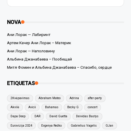
NOVA
Ани Лорак — Лабиринт
Артем Качер Ани Лорак – Материк
Ани Лорак — Наполовину
Альбина Джанабаева – Пообещай
Митя Фомин и Альбина Джанабаева – Спасибо, сердце
ETIQUETAS
2Kvėpavimas
Abraham Mateo
Adrina
after-party
Akvilė
Avicii
Bahamas
Becky G
concert
Dapa Deep
DAR
David Guetta
Deividas Bastys
Eurovizija 2024
Evgenya Redko
Gabrielius Vagelis
GJan