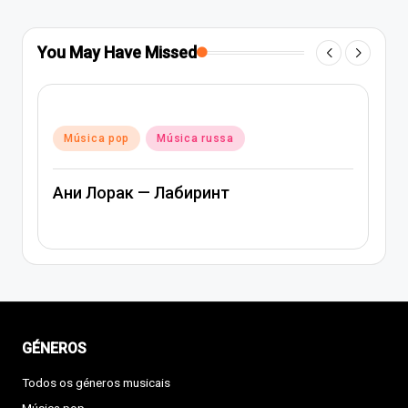
You May Have Missed
Posted
Música pop
Música russa
in
Ани Лорак — Лабиринт
GÉNEROS
Todos os géneros musicais