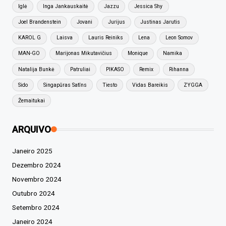
Iglė
Inga Jankauskaitė
Jazzu
Jessica Shy
Joel Brandenstein
Jovani
Jurijus
Justinas Jarutis
KAROL G
Laisva
Lauris Reiniks
Lena
Leon Somov
MAN-GO
Marijonas Mikutavičius
Monique
Namika
Natalija Bunkė
Patruliai
PIKASO
Remix
Rihanna
Sido
Singapūras Satīns
Tiesto
Vidas Bareikis
ZYGGA
Žemaitukai
ARQUIVO
Janeiro 2025
Dezembro 2024
Novembro 2024
Outubro 2024
Setembro 2024
Janeiro 2024