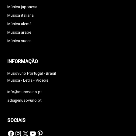
Música japonesa
Música italiana
Música alemã
Música árabe
Música sueca
INFORMAÇÃO
Musovuno Portugal - Brasil
Música - Letra - Vídeos
info@musovuno.pt
ads@musovuno.pt
SOCIAIS
Facebook
Instagram
X
YouTube
Pinterest