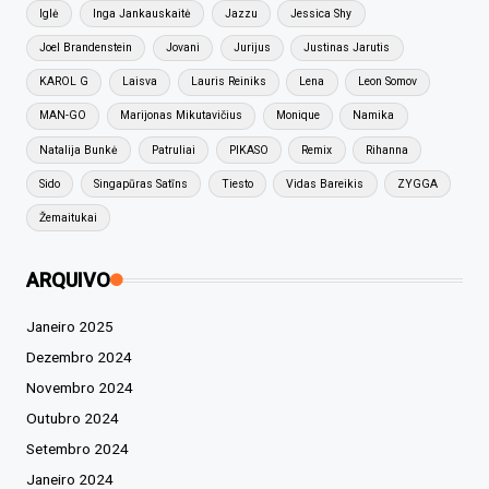
Iglė
Inga Jankauskaitė
Jazzu
Jessica Shy
Joel Brandenstein
Jovani
Jurijus
Justinas Jarutis
KAROL G
Laisva
Lauris Reiniks
Lena
Leon Somov
MAN-GO
Marijonas Mikutavičius
Monique
Namika
Natalija Bunkė
Patruliai
PIKASO
Remix
Rihanna
Sido
Singapūras Satīns
Tiesto
Vidas Bareikis
ZYGGA
Žemaitukai
ARQUIVO
Janeiro 2025
Dezembro 2024
Novembro 2024
Outubro 2024
Setembro 2024
Janeiro 2024