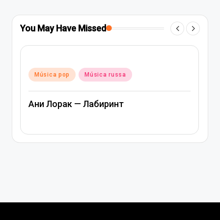
You May Have Missed
Posted
Música pop
Música russa
in
Ани Лорак — Лабиринт