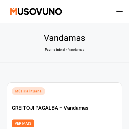
Skip
to
content
Vandamas
Pagina inicial
»
Vandamas
Posted
Música lituana
in
GREITOJI PAGALBA – Vandamas
VER MAIS