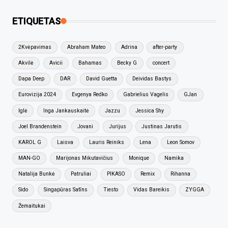
ETIQUETAS
2Kvėpavimas
Abraham Mateo
Adrina
after-party
Akvilė
Avicii
Bahamas
Becky G
concert
Dapa Deep
DAR
David Guetta
Deividas Bastys
Eurovizija 2024
Evgenya Redko
Gabrielius Vagelis
GJan
Iglė
Inga Jankauskaitė
Jazzu
Jessica Shy
Joel Brandenstein
Jovani
Jurijus
Justinas Jarutis
KAROL G
Laisva
Lauris Reiniks
Lena
Leon Somov
MAN-GO
Marijonas Mikutavičius
Monique
Namika
Natalija Bunkė
Patruliai
PIKASO
Remix
Rihanna
Sido
Singapūras Satīns
Tiesto
Vidas Bareikis
ZYGGA
Žemaitukai