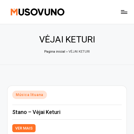
Skip
to
content
VĖJAI KETURI
Pagina inicial
»
VĖJAI KETURI
Posted
Música lituana
in
Stano – Vėjai Keturi
VER MAIS