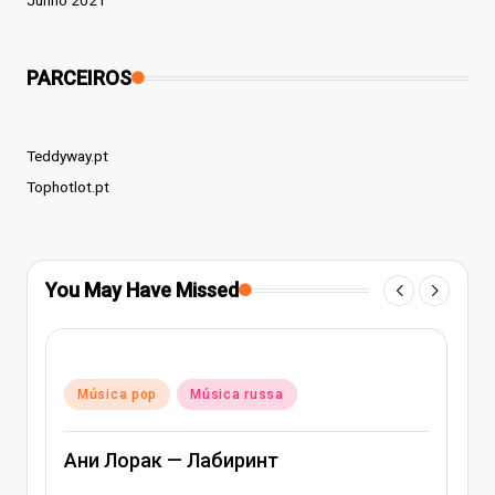
Junho 2021
PARCEIROS
Teddyway.pt
Tophotlot.pt
You May Have Missed
Posted
Música pop
Música russa
in
Ани Лорак — Лабиринт