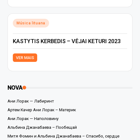
Posted
Música lituana
in
KASTYTIS KERBEDIS – VĖJAI KETURI 2023
VER MAIS
NOVA
Ани Лорак — Лабиринт
Артем Качер Ани Лорак – Материк
Ани Лорак — Наполовину
Альбина Джанабаева – Пообещай
Митя Фомин и Альбина Джанабаева – Спасибо, сердце