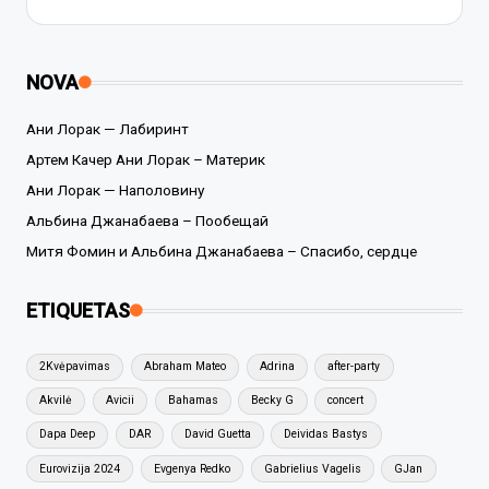
NOVA
Ани Лорак — Лабиринт
Артем Качер Ани Лорак – Материк
Ани Лорак — Наполовину
Альбина Джанабаева – Пообещай
Митя Фомин и Альбина Джанабаева – Спасибо, сердце
ETIQUETAS
2Kvėpavimas
Abraham Mateo
Adrina
after-party
Akvilė
Avicii
Bahamas
Becky G
concert
Dapa Deep
DAR
David Guetta
Deividas Bastys
Eurovizija 2024
Evgenya Redko
Gabrielius Vagelis
GJan