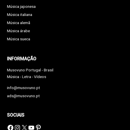
Música japonesa
Música italiana
Música alemã
Música árabe
Música sueca
INFORMAÇÃO
Musovuno Portugal - Brasil
Música - Letra - Vídeos
info@musovuno.pt
ads@musovuno.pt
SOCIAIS
Facebook
Instagram
X
YouTube
Pinterest