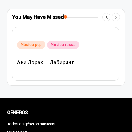
You May Have Missed
Posted
Música pop
Música russa
in
Ани Лорак — Лабиринт
GÉNEROS
Todos os géneros musicais