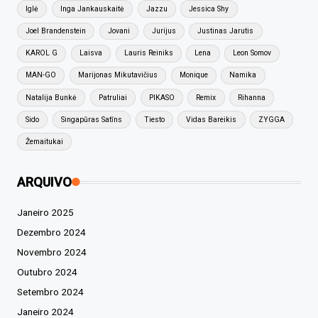
Iglė
Inga Jankauskaitė
Jazzu
Jessica Shy
Joel Brandenstein
Jovani
Jurijus
Justinas Jarutis
KAROL G
Laisva
Lauris Reiniks
Lena
Leon Somov
MAN-GO
Marijonas Mikutavičius
Monique
Namika
Natalija Bunkė
Patruliai
PIKASO
Remix
Rihanna
Sido
Singapūras Satīns
Tiesto
Vidas Bareikis
ZYGGA
Žemaitukai
ARQUIVO
Janeiro 2025
Dezembro 2024
Novembro 2024
Outubro 2024
Setembro 2024
Janeiro 2024