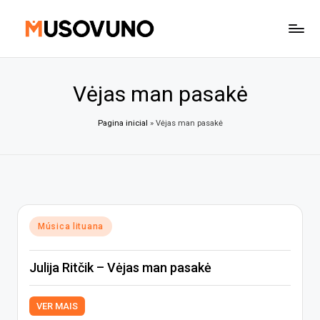
Skip
to
content
Vėjas man pasakė
Pagina inicial
»
Vėjas man pasakė
Posted
Música lituana
in
Julija Ritčik – Vėjas man pasakė
VER MAIS