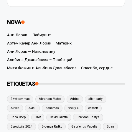
NOVA
Ани Лорак — Лабиринт
Артем Качер Ани Лорак – Материк
Ани Лорак — Наполовину
Альбина Джанабаева – Пообещай
Митя Фомин и Альбина Джанабаева – Спасибо, сердце
ETIQUETAS
2Kvėpavimas
Abraham Mateo
Adrina
after-party
Akvilė
Avicii
Bahamas
Becky G
concert
Dapa Deep
DAR
David Guetta
Deividas Bastys
Eurovizija 2024
Evgenya Redko
Gabrielius Vagelis
GJan