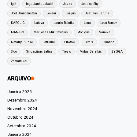
Iglė
Inga Jankauskaitė
Jazzu
Jessica Shy
Joel Brandenstein
Jovani
Jurijus
Justinas Jarutis
KAROL G
Laisva
Lauris Reiniks
Lena
Leon Somov
MAN-GO
Marijonas Mikutavičius
Monique
Namika
Natalija Bunkė
Patruliai
PIKASO
Remix
Rihanna
Sido
Singapūras Satīns
Tiesto
Vidas Bareikis
ZYGGA
Žemaitukai
ARQUIVO
Janeiro 2025
Dezembro 2024
Novembro 2024
Outubro 2024
Setembro 2024
Janeiro 2024