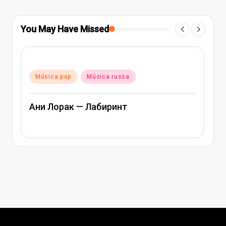
You May Have Missed
Posted
Música pop
Música russa
in
Ани Лорак — Лабиринт