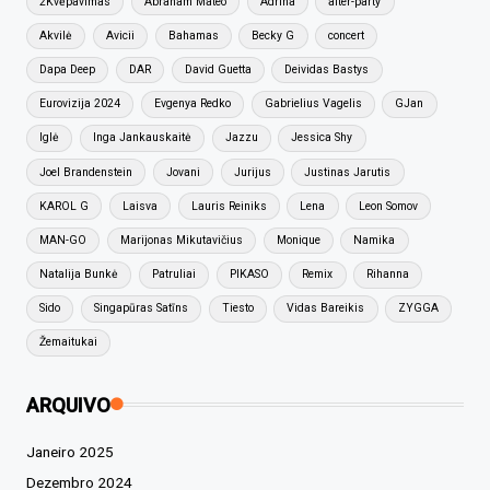
2Kvėpavimas
Abraham Mateo
Adrina
after-party
Akvilė
Avicii
Bahamas
Becky G
concert
Dapa Deep
DAR
David Guetta
Deividas Bastys
Eurovizija 2024
Evgenya Redko
Gabrielius Vagelis
GJan
Iglė
Inga Jankauskaitė
Jazzu
Jessica Shy
Joel Brandenstein
Jovani
Jurijus
Justinas Jarutis
KAROL G
Laisva
Lauris Reiniks
Lena
Leon Somov
MAN-GO
Marijonas Mikutavičius
Monique
Namika
Natalija Bunkė
Patruliai
PIKASO
Remix
Rihanna
Sido
Singapūras Satīns
Tiesto
Vidas Bareikis
ZYGGA
Žemaitukai
ARQUIVO
Janeiro 2025
Dezembro 2024