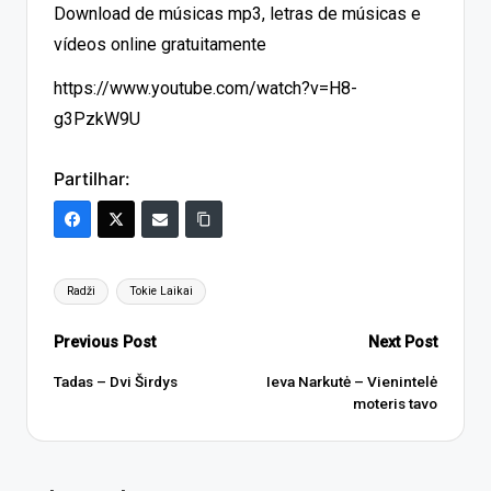
Download de músicas mp3, letras de músicas e
vídeos online gratuitamente
https://www.youtube.com/watch?v=H8-
g3PzkW9U
Partilhar:
Tags:
Radži
Tokie Laikai
Post
Previous Post
Next Post
navigation
Tadas – Dvi Širdys
Ieva Narkutė – Vienintelė
moteris tavo