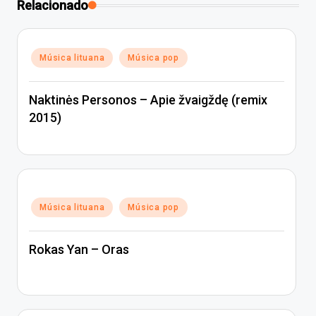
Relacionado
Posted
Música lituana
Música pop
in
Naktinės Personos – Apie žvaigždę (remix
2015)
Posted
Música lituana
Música pop
in
Rokas Yan – Oras