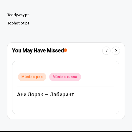
Teddyway.pt
Tophotlot.pt
You May Have Missed
Posted
Música pop
Música russa
in
Ани Лорак — Лабиринт