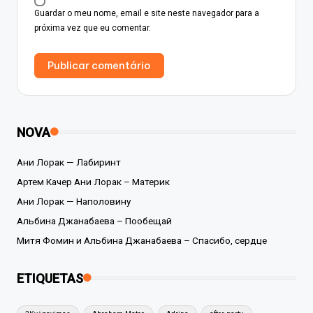
Guardar o meu nome, email e site neste navegador para a
próxima vez que eu comentar.
NOVA
Ани Лорак — Лабиринт
Артем Качер Ани Лорак – Материк
Ани Лорак — Наполовину
Альбина Джанабаева – Пообещай
Митя Фомин и Альбина Джанабаева – Спасибо, сердце
ETIQUETAS