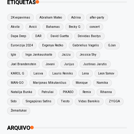
ETIQUETAS
2Kvėpavimas
Abraham Mateo
Adrina
after-party
Akvilė
Avicii
Bahamas
Becky G
concert
Dapa Deep
DAR
David Guetta
Deividas Bastys
Eurovizija 2024
Evgenya Redko
Gabrielius Vagelis
GJan
Iglė
Inga Jankauskaitė
Jazzu
Jessica Shy
Joel Brandenstein
Jovani
Jurijus
Justinas Jarutis
KAROL G
Laisva
Lauris Reiniks
Lena
Leon Somov
MAN-GO
Marijonas Mikutavičius
Monique
Namika
Natalija Bunkė
Patruliai
PIKASO
Remix
Rihanna
Sido
Singapūras Satīns
Tiesto
Vidas Bareikis
ZYGGA
Žemaitukai
ARQUIVO