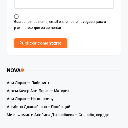
Guardar o meu nome, email e site neste navegador para a
próxima vez que eu comentar.
NOVA
Ани Лорак — Лабиринт
Артем Качер Ани Лорак – Материк
Ани Лорак — Наполовину
Альбина Джанабаева – Пообещай
Митя Фомин и Альбина Джанабаева – Спасибо, сердце