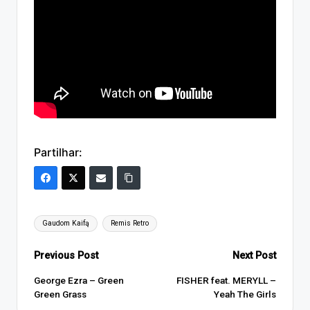
Partilhar:
Tags:
Gaudom Kaifą
Remis Retro
Post
Previous Post
Next Post
navigation
George Ezra – Green
FISHER feat. MERYLL –
Green Grass
Yeah The Girls