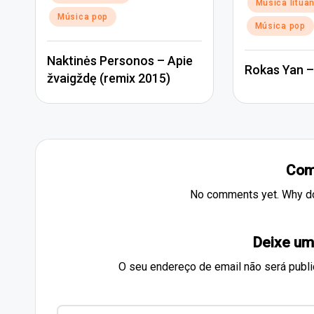
Posted
Música litua
in
in
Música pop
Música pop
Naktinės Personos – Apie
Rokas Yan –
žvaigždę (remix 2015)
Com
No comments yet. Why don
Deixe um
O seu endereço de email não será publi