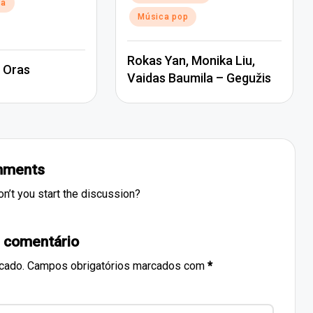
na
in
Música pop
Rokas Yan, Monika Liu,
 Oras
Vaidas Baumila – Gegužis
ments
’t you start the discussion?
 comentário
cado.
Campos obrigatórios marcados com
*