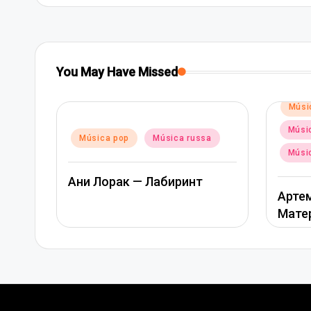
You May Have Missed
Posted
Músi
in
Músic
Posted
Música pop
Música russa
in
Músi
Ани Лорак — Лабиринт
Артем
Мате