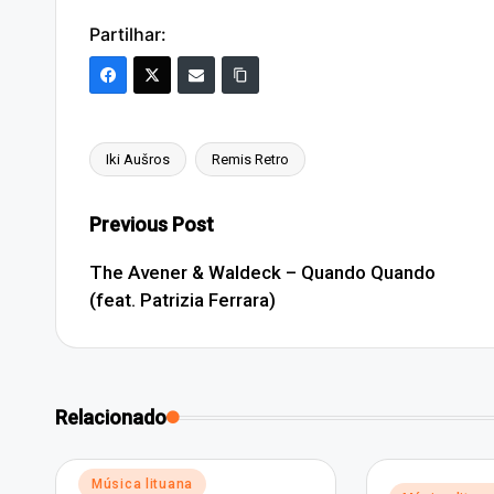
Partilhar:
Iki Aušros
Remis Retro
Tags:
Post
Previous Post
navigation
The Avener & Waldeck – Quando Quando
(feat. Patrizia Ferrara)
Relacionado
Posted
Música lituana