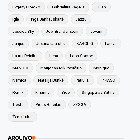
Evgenya Redko
Gabrielius Vagelis
GJan
Iglė
Inga Jankauskaitė
Jazzu
Jessica Shy
Joel Brandenstein
Jovani
Jurijus
Justinas Jarutis
KAROL G
Laisva
Lauris Reiniks
Lena
Leon Somov
MAN-GO
Marijonas Mikutavičius
Monique
Namika
Natalija Bunkė
Patruliai
PIKASO
Remix
Rihanna
Sido
Singapūras Satīns
Tiesto
Vidas Bareikis
ZYGGA
Žemaitukai
ARQUIVO