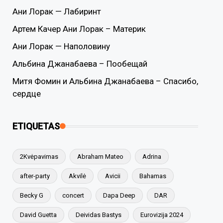
Ани Лорак — Лабиринт
Артем Качер Ани Лорак – Материк
Ани Лорак — Наполовину
Альбина Джанабаева – Пообещай
Митя Фомин и Альбина Джанабаева – Спасибо,
сердце
ETIQUETAS
2Kvėpavimas
Abraham Mateo
Adrina
after-party
Akvilė
Avicii
Bahamas
Becky G
concert
Dapa Deep
DAR
David Guetta
Deividas Bastys
Eurovizija 2024