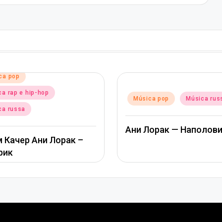
ca pop
a rap e hip-hop
Posted
Música pop
Música rus
in
ca russa
Ани Лорак — Наполов
 Качер Ани Лорак –
рик