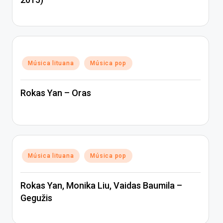
Posted
Música lituana
Música pop
in
Rokas Yan – Oras
Posted
Música lituana
Música pop
in
Rokas Yan, Monika Liu, Vaidas Baumila –
Gegužis