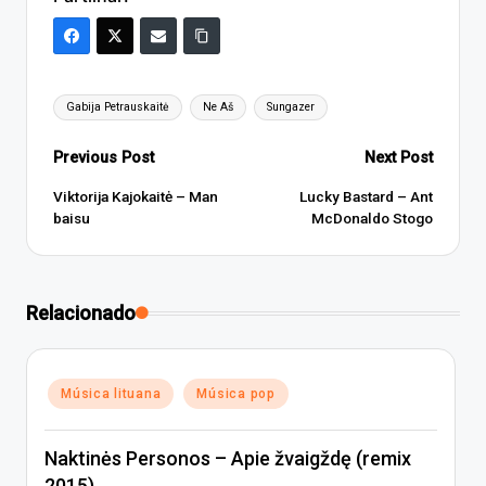
Tags:
Gabija Petrauskaitė
Ne Aš
Sungazer
Post
Previous Post
Next Post
navigation
Viktorija Kajokaitė – Man
Lucky Bastard – Ant
baisu
McDonaldo Stogo
Relacionado
Posted
Música lituana
Música pop
in
Naktinės Personos – Apie žvaigždę (remix
2015)