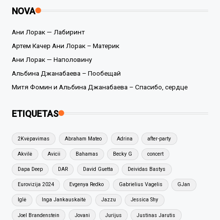
NOVA
Ани Лорак — Лабиринт
Артем Качер Ани Лорак – Материк
Ани Лорак — Наполовину
Альбина Джанабаева – Пообещай
Митя Фомин и Альбина Джанабаева – Спасибо, сердце
ETIQUETAS
2Kvėpavimas
Abraham Mateo
Adrina
after-party
Akvilė
Avicii
Bahamas
Becky G
concert
Dapa Deep
DAR
David Guetta
Deividas Bastys
Eurovizija 2024
Evgenya Redko
Gabrielius Vagelis
GJan
Iglė
Inga Jankauskaitė
Jazzu
Jessica Shy
Joel Brandenstein
Jovani
Jurijus
Justinas Jarutis