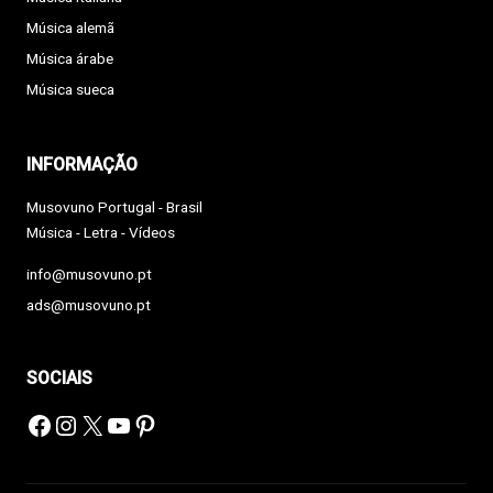
Música alemã
Música árabe
Música sueca
INFORMAÇÃO
Musovuno Portugal - Brasil
Música - Letra - Vídeos
info@musovuno.pt
ads@musovuno.pt
SOCIAIS
Facebook
Instagram
X
YouTube
Pinterest