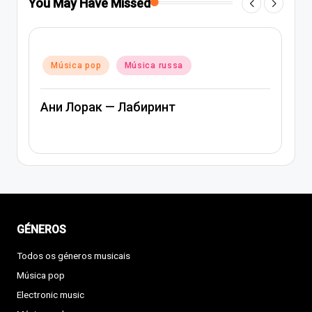
You May Have Missed
Posted
Música pop
Música rap e hip-hop
in
Música russa
Артем Качер Ани Лорак – Материк
GÉNEROS
Todos os géneros musicais
Música pop
Electronic music