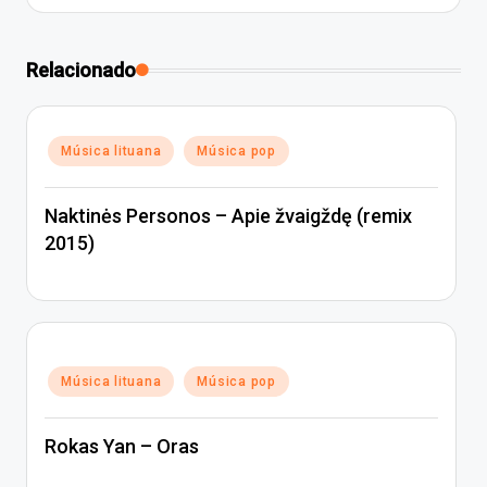
Relacionado
Posted
Música lituana
Música pop
in
Naktinės Personos – Apie žvaigždę (remix
2015)
Posted
Música lituana
Música pop
in
Rokas Yan – Oras