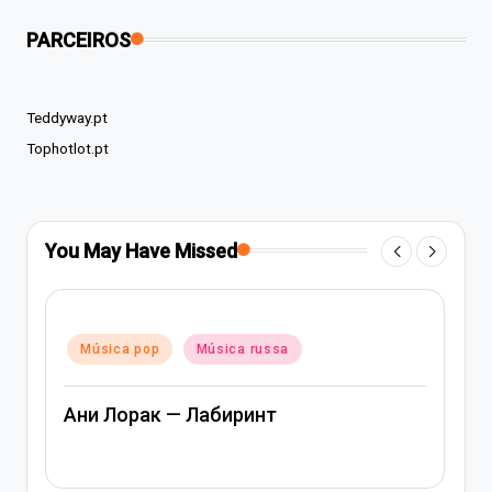
PARCEIROS
Teddyway.pt
Tophotlot.pt
You May Have Missed
Posted
Música pop
Música rap e hip-hop
in
Música russa
Артем Качер Ани Лорак – Материк