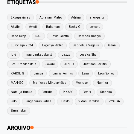
ETIQUETAS
2Kvėpavimas
Abraham Mateo
Adrina
after-party
Akvilė
Avicii
Bahamas
Becky G
concert
Dapa Deep
DAR
David Guetta
Deividas Bastys
Eurovizija 2024
Evgenya Redko
Gabrielius Vagelis
GJan
Iglė
Inga Jankauskaitė
Jazzu
Jessica Shy
Joel Brandenstein
Jovani
Jurijus
Justinas Jarutis
KAROL G
Laisva
Lauris Reiniks
Lena
Leon Somov
MAN-GO
Marijonas Mikutavičius
Monique
Namika
Natalija Bunkė
Patruliai
PIKASO
Remix
Rihanna
Sido
Singapūras Satīns
Tiesto
Vidas Bareikis
ZYGGA
Žemaitukai
ARQUIVO