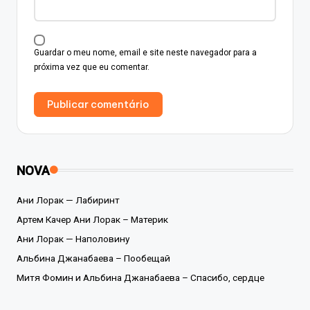
Guardar o meu nome, email e site neste navegador para a
próxima vez que eu comentar.
NOVA
Ани Лорак — Лабиринт
Артем Качер Ани Лорак – Материк
Ани Лорак — Наполовину
Альбина Джанабаева – Пообещай
Митя Фомин и Альбина Джанабаева – Спасибо, сердце