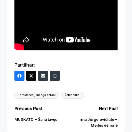
Partilhar:
Tags:
Tarp debesų manęs nerasi
Žemaitukai
Post
Previous Post
Next Post
navigation
MUSKATO – Šalia tavęs
Irma Jurgelevičiūtė –
Meilės dėlionė