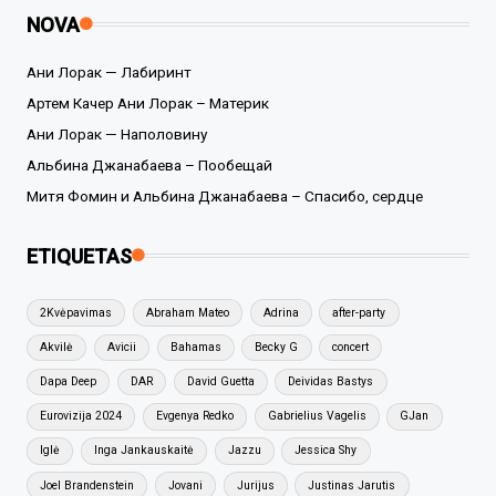
NOVA
Ани Лорак — Лабиринт
Артем Качер Ани Лорак – Материк
Ани Лорак — Наполовину
Альбина Джанабаева – Пообещай
Митя Фомин и Альбина Джанабаева – Спасибо, сердце
ETIQUETAS
2Kvėpavimas
Abraham Mateo
Adrina
after-party
Akvilė
Avicii
Bahamas
Becky G
concert
Dapa Deep
DAR
David Guetta
Deividas Bastys
Eurovizija 2024
Evgenya Redko
Gabrielius Vagelis
GJan
Iglė
Inga Jankauskaitė
Jazzu
Jessica Shy
Joel Brandenstein
Jovani
Jurijus
Justinas Jarutis