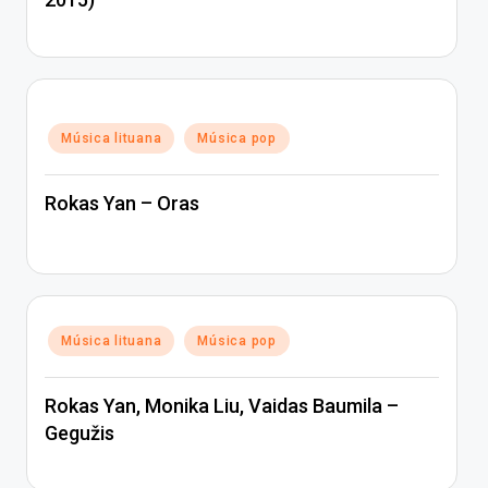
Posted
Música lituana
Música pop
in
Rokas Yan – Oras
Posted
Música lituana
Música pop
in
Rokas Yan, Monika Liu, Vaidas Baumila –
Gegužis