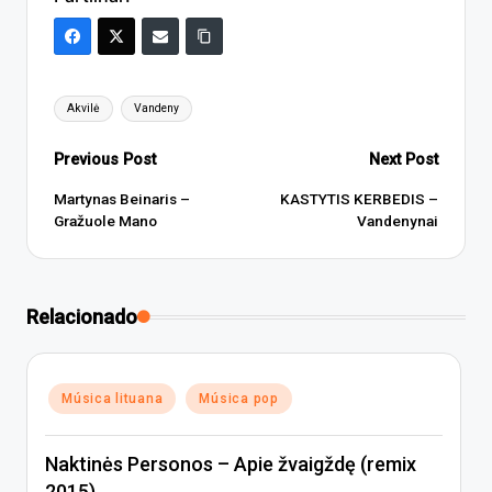
Tags:
Akvilė
Vandeny
Post
Previous Post
Next Post
navigation
Martynas Beinaris –
KASTYTIS KERBEDIS –
Gražuole Mano
Vandenynai
Relacionado
Posted
Música lituana
Música pop
in
Naktinės Personos – Apie žvaigždę (remix
2015)