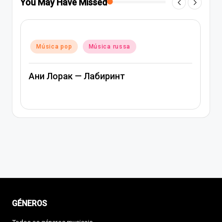
You May Have Missed
Posted
Música pop
Música rap e hip-hop
in
Música russa
Артем Качер Ани Лорак – Материк
GÉNEROS