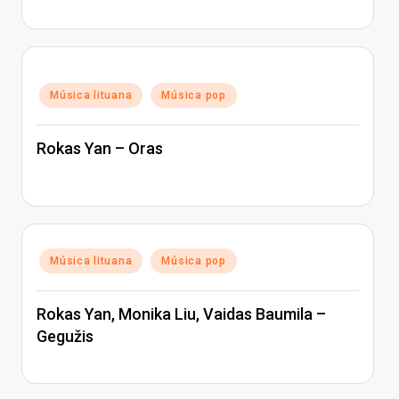
Posted
Música lituana
Música pop
in
Rokas Yan – Oras
Posted
Música lituana
Música pop
in
Rokas Yan, Monika Liu, Vaidas Baumila –
Gegužis