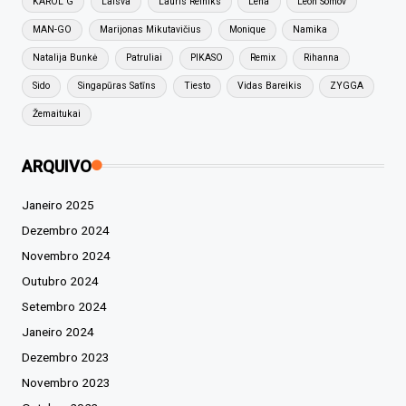
KAROL G
Laisva
Lauris Reiniks
Lena
Leon Somov
MAN-GO
Marijonas Mikutavičius
Monique
Namika
Natalija Bunkė
Patruliai
PIKASO
Remix
Rihanna
Sido
Singapūras Satīns
Tiesto
Vidas Bareikis
ZYGGA
Žemaitukai
ARQUIVO
Janeiro 2025
Dezembro 2024
Novembro 2024
Outubro 2024
Setembro 2024
Janeiro 2024
Dezembro 2023
Novembro 2023