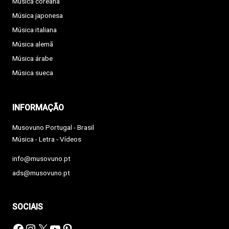
Música coreana
Música japonesa
Música italiana
Música alemã
Música árabe
Música sueca
INFORMAÇÃO
Musovuno Portugal - Brasil
Música - Letra - Vídeos
info@musovuno.pt
ads@musovuno.pt
SOCIAIS
Facebook
Instagram
X
YouTube
Pinterest