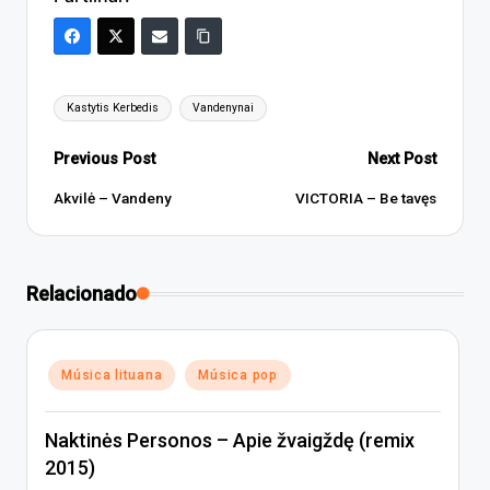
Tags:
Kastytis Kerbedis
Vandenynai
Post
Previous Post
Next Post
navigation
Akvilė – Vandeny
VICTORIA – Be tavęs
Relacionado
Posted
Música lituana
Música pop
in
Naktinės Personos – Apie žvaigždę (remix
2015)