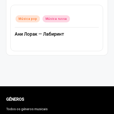
Posted
Música pop
Música ra
in
Música russa
Música russa
Лабиринт
Артем Качер Ани Лор
GÉNEROS
Todos os géneros musicais