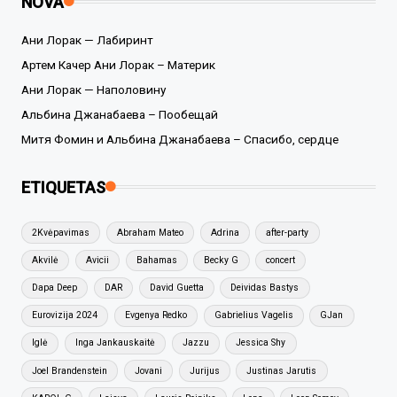
NOVA
Ани Лорак — Лабиринт
Артем Качер Ани Лорак – Материк
Ани Лорак — Наполовину
Альбина Джанабаева – Пообещай
Митя Фомин и Альбина Джанабаева – Спасибо, сердце
ETIQUETAS
2Kvėpavimas
Abraham Mateo
Adrina
after-party
Akvilė
Avicii
Bahamas
Becky G
concert
Dapa Deep
DAR
David Guetta
Deividas Bastys
Eurovizija 2024
Evgenya Redko
Gabrielius Vagelis
GJan
Iglė
Inga Jankauskaitė
Jazzu
Jessica Shy
Joel Brandenstein
Jovani
Jurijus
Justinas Jarutis