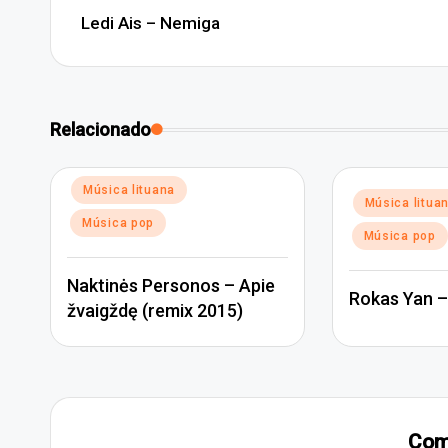
navigation
Ledi Ais – Nemiga
Relacionado
Posted
Música lituana
Posted
Música litua
in
in
Música pop
Música pop
Naktinės Personos – Apie
Rokas Yan –
žvaigždę (remix 2015)
Com