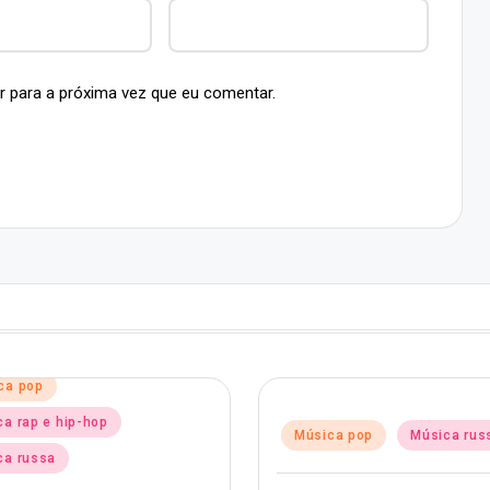
r para a próxima vez que eu comentar.
Post
Mú
Posted
Música pop
Música russa
in
in