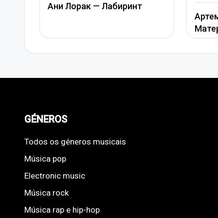
Лорак — Лабиринт
Артем Качер Ани Лора
Материк
GÉNEROS
Todos os géneros musicais
Música pop
Electronic music
Música rock
Música rap e hip-hop