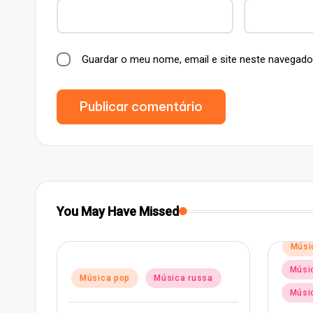
Guardar o meu nome, email e site neste navegado
You May Have Missed
Posted
Música pop
in
Música rap e hip-hop
d
ica pop
Música russa
Música russa