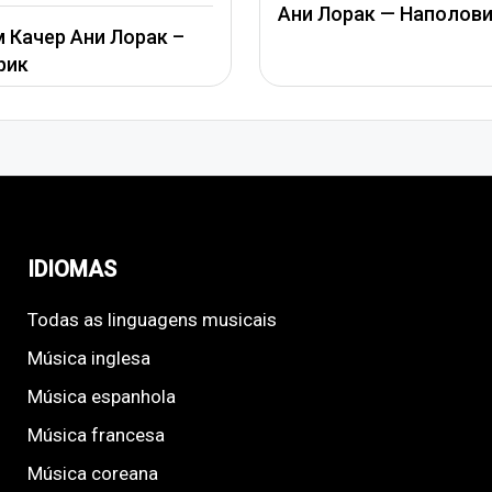
Аль
Ани Лорак — Наполовину
Поо
к –
IDIOMAS
Todas as linguagens musicais
Música inglesa
Música espanhola
Música francesa
Música coreana