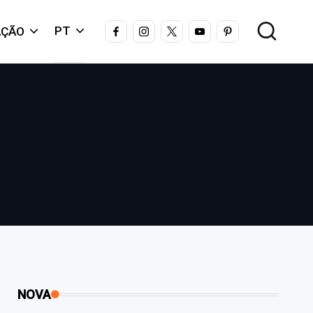
FACEBOOK
INSTAGRAM
X
YOUTUBE
PINTEREST
PT
AÇÃO
NOVA