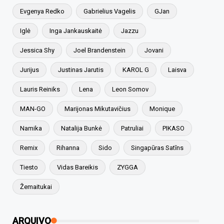
Evgenya Redko
Gabrielius Vagelis
GJan
Iglė
Inga Jankauskaitė
Jazzu
Jessica Shy
Joel Brandenstein
Jovani
Jurijus
Justinas Jarutis
KAROL G
Laisva
Lauris Reiniks
Lena
Leon Somov
MAN-GO
Marijonas Mikutavičius
Monique
Namika
Natalija Bunkė
Patruliai
PIKASO
Remix
Rihanna
Sido
Singapūras Satīns
Tiesto
Vidas Bareikis
ZYGGA
Žemaitukai
ARQUIVO