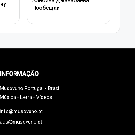
бина Джанабаева –
Джанабаева – Спаси
бещай
сердце
INFORMAÇÃO
Musovuno Portugal - Brasil
Música - Letra - Vídeos
info@musovuno.pt
ads@musovuno.pt