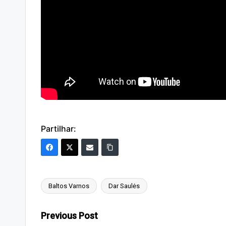
Partilhar:
Baltos Varnos
Dar Saulės
Tags:
Post
Previous Post