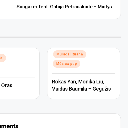
Sungazer feat. Gabija Petrauskaitė – Mintys
Posted
Música lituana
na
in
Música pop
Rokas Yan, Monika Liu,
 Oras
Vaidas Baumila – Gegužis
ments