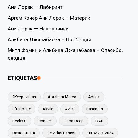
Ани Лорак — Лабиринт
Артем Качер Ани Лорак – Материк
Ани Лорак — Наполовину
Альбина Джанабаева – Пообещай
Митя Фомин и Альбина Джанабаева – Спасибо,
сердце
ETIQUETAS
2Kvėpavimas
Abraham Mateo
Adrina
after-party
Akvilė
Avicii
Bahamas
Becky G
concert
Dapa Deep
DAR
David Guetta
Deividas Bastys
Eurovizija 2024