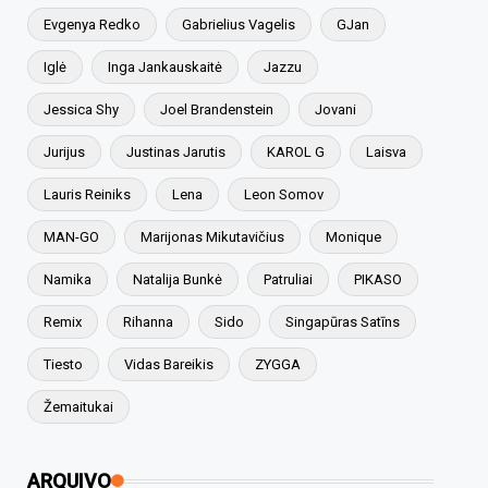
Evgenya Redko
Gabrielius Vagelis
GJan
Iglė
Inga Jankauskaitė
Jazzu
Jessica Shy
Joel Brandenstein
Jovani
Jurijus
Justinas Jarutis
KAROL G
Laisva
Lauris Reiniks
Lena
Leon Somov
MAN-GO
Marijonas Mikutavičius
Monique
Namika
Natalija Bunkė
Patruliai
PIKASO
Remix
Rihanna
Sido
Singapūras Satīns
Tiesto
Vidas Bareikis
ZYGGA
Žemaitukai
ARQUIVO