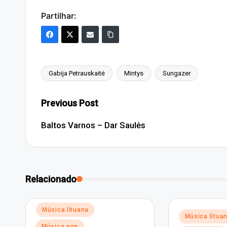
Partilhar:
Gabija Petrauskaitė
Mintys
Sungazer
Tags:
Post
Previous Post
navigation
Baltos Varnos – Dar Saulės
Relacionado
Posted
Música lituana
Posted
Música litua
in
in
Música pop