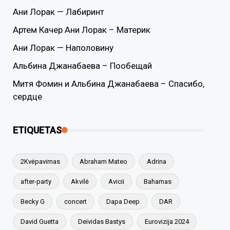
Ани Лорак — Лабиринт
Артем Качер Ани Лорак – Материк
Ани Лорак — Наполовину
Альбина Джанабаева – Пообещай
Митя Фомин и Альбина Джанабаева – Спасибо,
сердце
ETIQUETAS
2Kvėpavimas
Abraham Mateo
Adrina
after-party
Akvilė
Avicii
Bahamas
Becky G
concert
Dapa Deep
DAR
David Guetta
Deividas Bastys
Eurovizija 2024