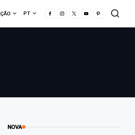
FACEBOOK
INSTAGRAM
X
YOUTUBE
PINTEREST
PT
AÇÃO
NOVA