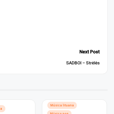
Next Post
SADBOI – Strėlės
Posted
Música lituana
na
in
Música pop