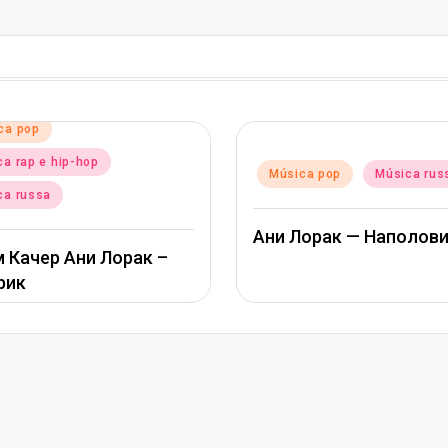
Posted
Música pop
Música ru
d
ica pop
Música russa
in
Альбина Джанабаева
Лорак — Наполовину
Пообещай