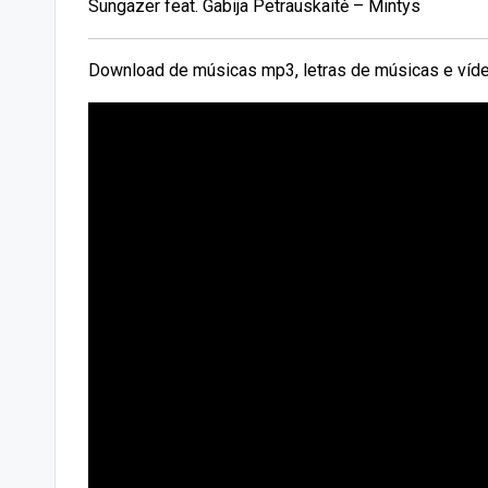
Sungazer feat. Gabija Petrauskaitė – Mintys
Download de músicas mp3, letras de músicas e víde