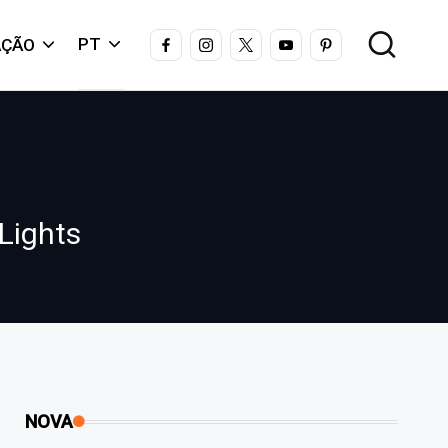
FACEBOOK
INSTAGRAM
X
YOUTUBE
PINTEREST
PT
AÇÃO
Lights
NOVA