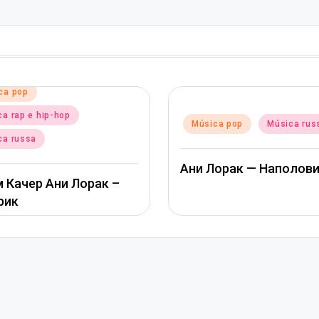
Posted
Música pop
Posted
Música pop
Música russa
in
in
Альбина Джа
Ани Лорак — Наполовину
Пообещай