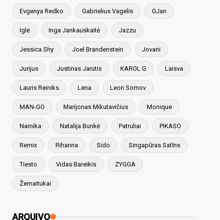
Evgenya Redko
Gabrielius Vagelis
GJan
Iglė
Inga Jankauskaitė
Jazzu
Jessica Shy
Joel Brandenstein
Jovani
Jurijus
Justinas Jarutis
KAROL G
Laisva
Lauris Reiniks
Lena
Leon Somov
MAN-GO
Marijonas Mikutavičius
Monique
Namika
Natalija Bunkė
Patruliai
PIKASO
Remix
Rihanna
Sido
Singapūras Satīns
Tiesto
Vidas Bareikis
ZYGGA
Žemaitukai
ARQUIVO