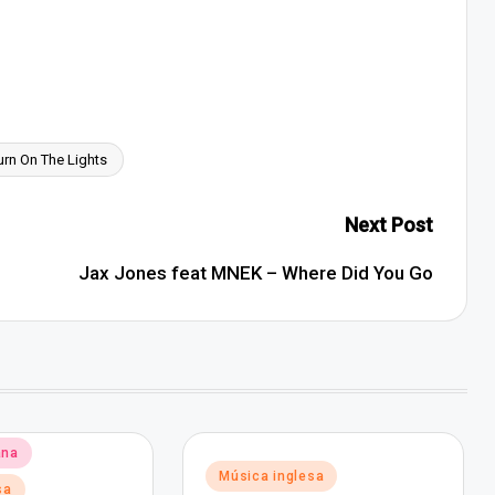
urn On The Lights
Next Post
Jax Jones feat MNEK – Where Did You Go
ana
Posted
Música inglesa
sa