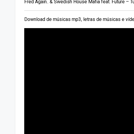
Fred Again.. & Swedish House Mafia feat. Future – T
Download de músicas mp3, letras de músicas e víde