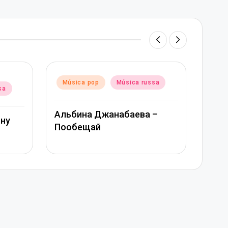
Posted
Música pop
Música russa
Música russa
in
Митя Фомин и Альбина
набаева –
Джанабаева – Спасибо,
сердце