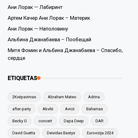
Ани Лорак — Лабиринт
Артем Качер Ани Лорак – Материк
Ани Лорак — Наполовину
Альбина Джанабаева – Пообещай
Митя Фомин и Альбина Джанабаева – Спасибо,
сердце
ETIQUETAS
2Kvėpavimas
Abraham Mateo
Adrina
after-party
Akvilė
Avicii
Bahamas
Becky G
concert
Dapa Deep
DAR
David Guetta
Deividas Bastys
Eurovizija 2024