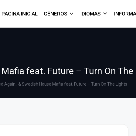
PAGINA INICIAL
GÉNEROS
IDIOMAS
INFORM
Mafia feat. Future – Turn On The 
ed Again.. & Swedish House Mafia feat. Future – Turn On The Lights