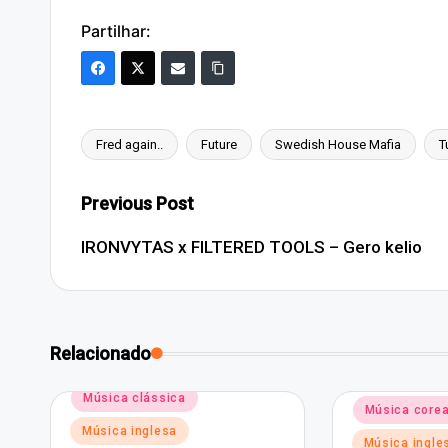
Partilhar:
Fred again..
Future
Swedish House Mafia
T
Tags:
Post
Previous Post
navigation
IRONVYTAS x FILTERED TOOLS – Gero kelio
Relacionado
Posted
Música clássica
Posted
Música core
in
in
Música inglesa
Música ingle