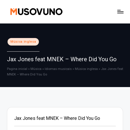
Skip
to
content
Posted
Música inglesa
in
Jax Jones feat MNEK – Where Did You Go
Pagina inicial
»
Música
»
Idiomas musicais
»
Música inglesa
»
Jax Jones feat
MNEK – Where Did You Go
Jax Jones feat MNEK – Where Did You Go