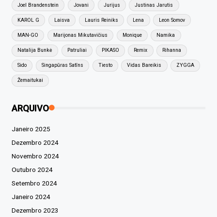
Joel Brandenstein
Jovani
Jurijus
Justinas Jarutis
KAROL G
Laisva
Lauris Reiniks
Lena
Leon Somov
MAN-GO
Marijonas Mikutavičius
Monique
Namika
Natalija Bunkė
Patruliai
PIKASO
Remix
Rihanna
Sido
Singapūras Satīns
Tiesto
Vidas Bareikis
ZYGGA
Žemaitukai
ARQUIVO
Janeiro 2025
Dezembro 2024
Novembro 2024
Outubro 2024
Setembro 2024
Janeiro 2024
Dezembro 2023