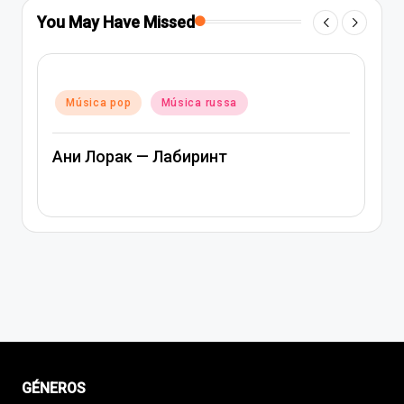
You May Have Missed
Posted
Música pop
Música rap e hip-hop
in
Música russa
Артем Качер Ани Лорак – Матери
GÉNEROS