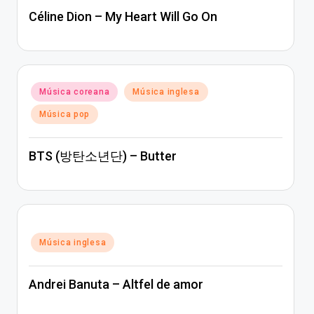
Céline Dion – My Heart Will Go On
Posted
Música coreana
Música inglesa
in
Música pop
BTS (방탄소년단) – Butter
Posted
Música inglesa
in
Andrei Banuta – Altfel de amor