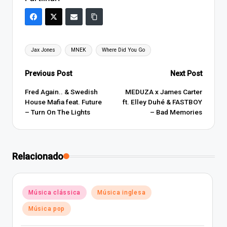
Tags:
Jax Jones
MNEK
Where Did You Go
Post
Previous Post
Next Post
navigation
Fred Again.. & Swedish
MEDUZA x James Carter
House Mafia feat. Future
ft. Elley Duhé & FASTBOY
– Turn On The Lights
– Bad Memories
Relacionado
Posted
Música clássica
Música inglesa
in
Música pop