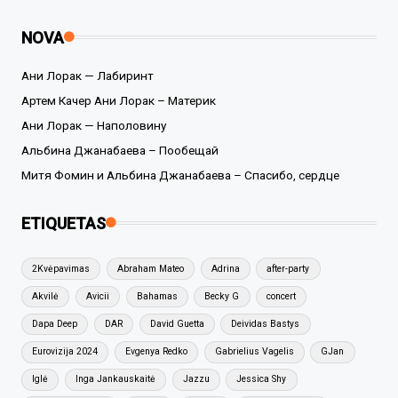
NOVA
Ани Лорак — Лабиринт
Артем Качер Ани Лорак – Материк
Ани Лорак — Наполовину
Альбина Джанабаева – Пообещай
Митя Фомин и Альбина Джанабаева – Спасибо, сердце
ETIQUETAS
2Kvėpavimas
Abraham Mateo
Adrina
after-party
Akvilė
Avicii
Bahamas
Becky G
concert
Dapa Deep
DAR
David Guetta
Deividas Bastys
Eurovizija 2024
Evgenya Redko
Gabrielius Vagelis
GJan
Iglė
Inga Jankauskaitė
Jazzu
Jessica Shy